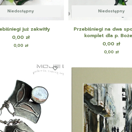
Niedostępny
Niedostępny
ebiśniegi już zakwitły
Przebiśniegi na dwa sp
komplet dla p. Boż
Cena
0,00 zł
Cena
0,00 zł
Cena
0,00 zł
Cena
0,00 zł