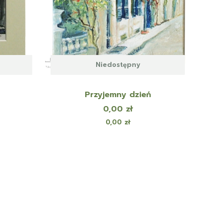
Niedostępny
Przyjemny dzień
Cena
0,00 zł
Cena
0,00 zł
zejdź do ostatniej strony z produktami