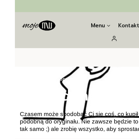
Menu
Kontak
Zaloguj się
Strona główna
Sprzedane
Sprzedane
Czasem może spodobać Ci się coś, co kupił 
podobną do oryginału. Nie zawsze będzie to
tak samo ;) ale zrobię wszystko, aby sprosta