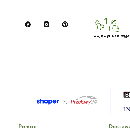
pojedyncze egz
Linki w stopce
Pomoc
Dostawa