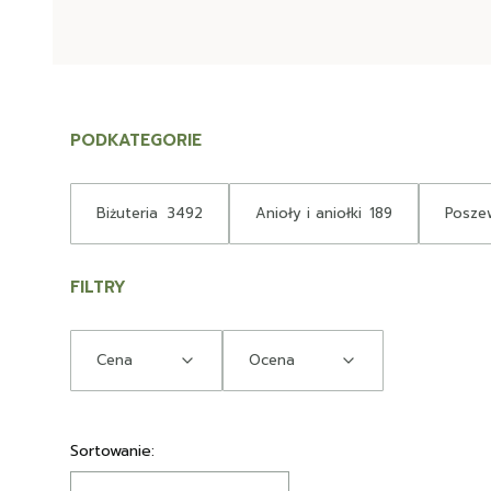
PODKATEGORIE
Biżuteria
3492
Anioły i aniołki
189
Poszew
FILTRY
Cena
Ocena
Koniec filtrów
Lista produktów
Sortowanie: