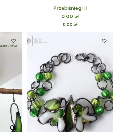
Przebiśniegi II
Cena
0,00 zł
Cena
0,00 zł