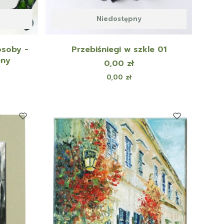
Niedostępny
osoby -
Przebiśniegi w szkle 01
eny
Cena
0,00 zł
Cena
0,00 zł