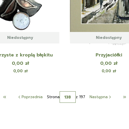
Niedostępny
Niedostępny
rzyste z kroplą błękitu
Przyjaciółki
Cena
Cena
0,00 zł
0,00 zł
Cena
Cena
0,00 zł
0,00 zł
Poprzednia
Strona
z 197
Następna
Wróć do pierwszej strony z produktami
Pr