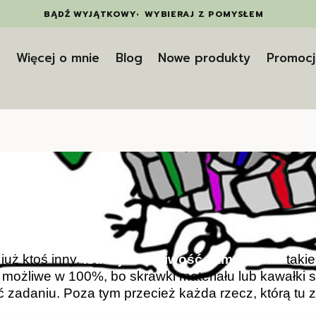
BĄDŹ WYJĄTKOWY
•
WYBIERAJ Z POMYSŁEM
t
Więcej o mnie
Blog
Nowe produkty
Promocj
już ktoś inny.
Istnieje możliwość zamówienia
takie
 możliwe w 100%, bo skrawki materiału lub kawałki 
ć zadaniu. Poza tym przecież każda rzecz, którą tu z