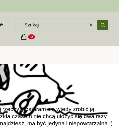
e
Wyczyść
Szukaj
Koszyk
Produkty w koszyku: 0. Zobacz szczegóły
j rzeczy, postaram się wtedy zrobić ją
szkła czasem nie chcą ułożyć się dwa razy
najdziesz, ma być jedyna i niepowtarzalna :)