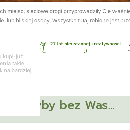
 miejsc, sieciowe drogi przyprowadziły Cię właśni
e, lub bliskiej osoby. Wszystko tutaj robione jest 
27 lat nieustannej kreatywności
;)
kupił już
enia
takiej
k najbardziej
owstałyby bez Was...