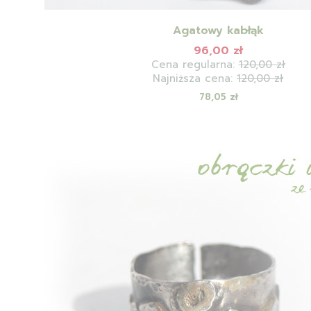
Agatowy kabłąk
96,00 zł
Cena regularna:
120,00 zł
Najniższa cena:
120,00 zł
Cena
78,05 zł