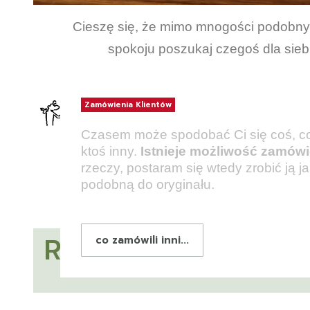
Cieszę
się, że mimo mnogości podobnych
spokoju poszukaj czegoś dla siebi
Zamówienia Klientów
Indywidualne zamówienia
Czasem może spodobać Ci się coś, co 
ktoś inny.
Istnieje możliwość zamówi
rzeczy, postaram się wtedy zrobić ją ja
podobną do oryginału.
Rzeczy, które nie p
co zamówili inni...