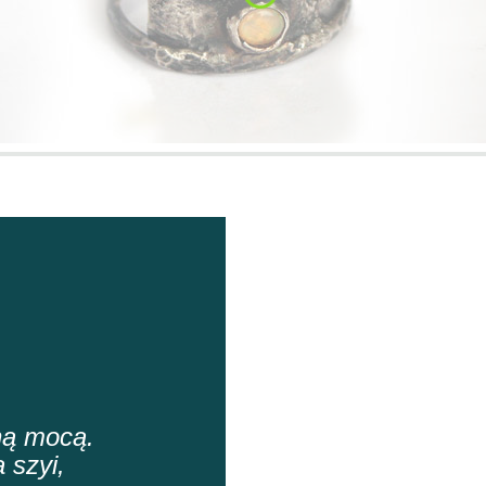
ną mocą.
 szyi,