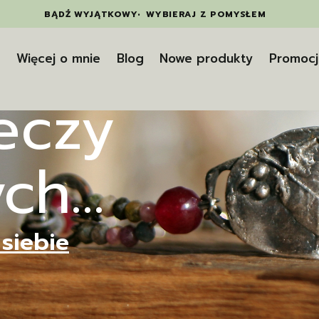
BĄDŹ WYJĄTKOWY
•
WYBIERAJ Z POMYSŁEM
t
Więcej o mnie
Blog
Nowe produkty
Promocj
zeczy
h...
 siebie