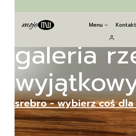
Menu
Kontak
Zaloguj się
galeria r
wyjątkowyc
srebro - wybierz coś dla