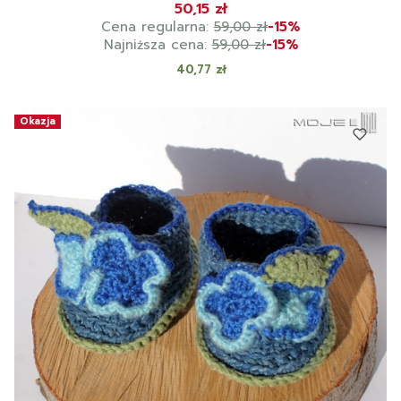
50,15 zł
Cena regularna:
59,00 zł
-15%
Najniższa cena:
59,00 zł
-15%
Cena
40,77 zł
Okazja