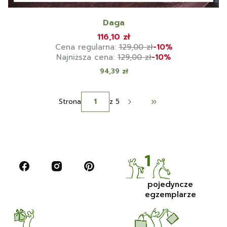
Daga
116,10 zł
Cena regularna:
129,00 zł
-10%
Najniższa cena:
129,00 zł
-10%
Cena
94,39 zł
Strona
z 5
Przejdź do ostatniej 
pojedyncze
egzemplarze