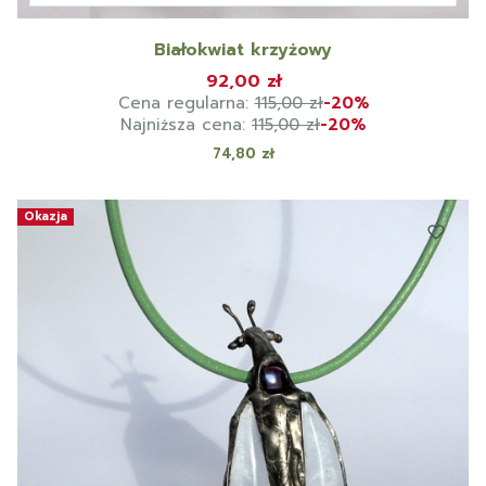
Białokwiat krzyżowy
92,00 zł
Cena regularna:
115,00 zł
-20%
Najniższa cena:
115,00 zł
-20%
Cena
74,80 zł
Okazja