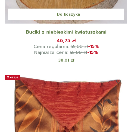
Do koszyka
Buciki z niebieskimi kwiatuszkami
46,75 zł
Cena regularna:
55,00 zł
-15%
Najniższa cena:
55,00 zł
-15%
Cena
38,01 zł
Okazja