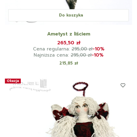
Do koszyka
Ametyst z liściem
265,50 zł
Cena regularna:
295,00 zł
-10%
Najniższa cena:
295,00 zł
-10%
Cena
215,85 zł
Okazja