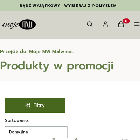
BĄDŹ WYJĄTKOWY
•
WYBIERAJ Z POMYSŁEM
Otwórz wyszukiwarkę
Szukaj
Zaloguj się
Koszyk
M
Produkty
Przejdź do:
Moje MW Malwina Wetula
Produkty w promocji
Filtry
Lista produktów
Sortowanie:
Domyślne