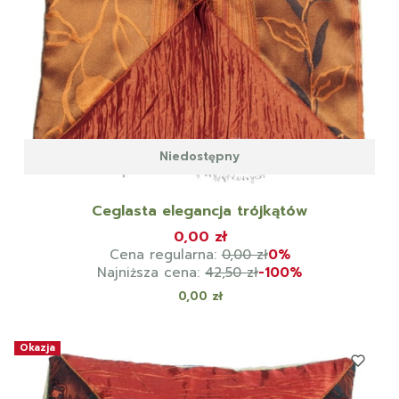
Niedostępny
Ceglasta elegancja trójkątów
0,00 zł
Cena regularna:
0,00 zł
0%
Najniższa cena:
42,50 zł
-100%
Cena
0,00 zł
Okazja