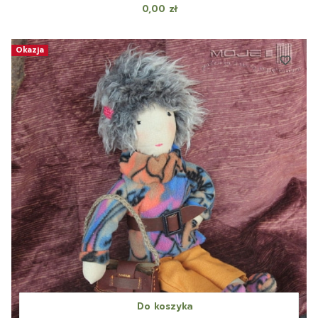
Cena
0,00 zł
Okazja
Do koszyka