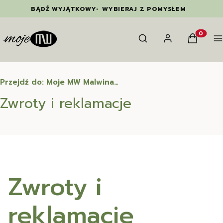
BĄDŹ WYJĄTKOWY
•
WYBIERAJ Z POMYSŁEM
Otwórz wyszukiwarkę
Szukaj
Zaloguj się
Koszyk
M
Produkty
Przejdź do:
Moje MW Malwina Wetula
Zwroty i reklamacje
Zwroty i
reklamacje