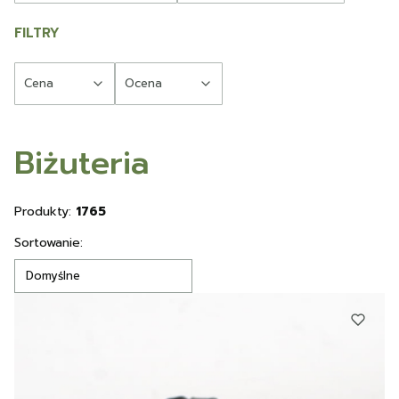
FILTRY
Cena
Ocena
Koniec filtrów
Biżuteria
Produkty:
1765
Lista produktów
Sortowanie:
Domyślne