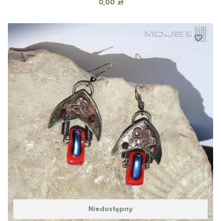
Cena
0,00 zł
Niedostępny