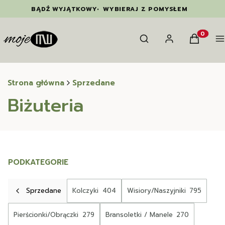
BĄDŹ WYJĄTKOWY
•
WYBIERAJ Z POMYSŁEM
Otwórz wyszukiwarkę
Szukaj
Zaloguj się
Koszyk
M
Produkty
Strona główna
Sprzedane
Biżuteria
PODKATEGORIE
Sprzedane
Kolczyki
404
Wisiory/Naszyjniki
795
Pierścionki/Obrączki
279
Bransoletki / Manele
270