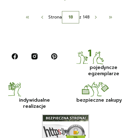
Strona
z 148
Wróć do pierwszej strony z produktami
Przejdź do os
pojedyncze
egzemplarze
indywidualne
bezpieczne zakupy
realizacje