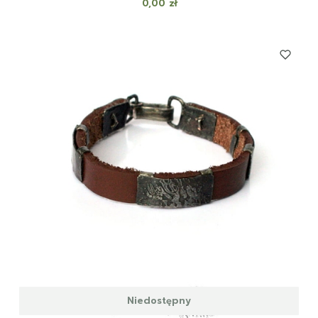
Cena
0,00 zł
Niedostępny