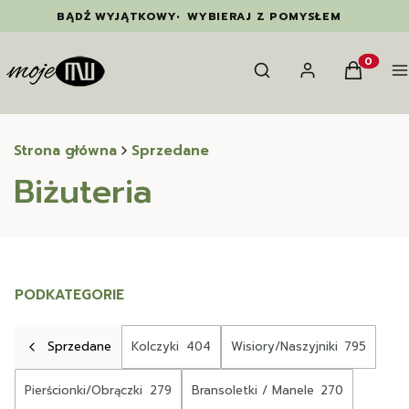
BĄDŹ WYJĄTKOWY
•
WYBIERAJ Z POMYSŁEM
Otwórz wyszukiwarkę
Szukaj
Zaloguj się
Koszyk
M
Produkty
Strona główna
Sprzedane
Biżuteria
PODKATEGORIE
Sprzedane
Kolczyki
404
Wisiory/Naszyjniki
795
Pierścionki/Obrączki
279
Bransoletki / Manele
270