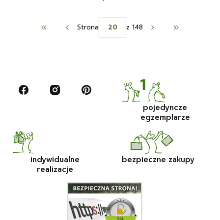
Strona
z 148
Wróć do pierwszej strony z produktami
Przejdź do os
pojedyncze
egzemplarze
indywidualne
bezpieczne zakupy
realizacje