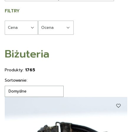
FILTRY
Cena
Ocena
Koniec filtrów
Biżuteria
Produkty:
1765
Lista produktów
Sortowanie:
Domyślne