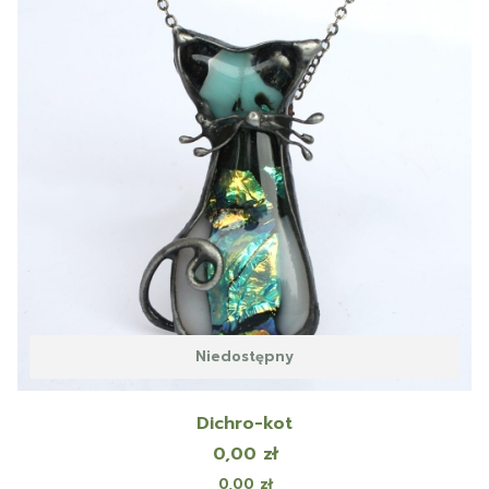
Niedostępny
Dichro-kot
Cena
0,00 zł
Cena
0,00 zł