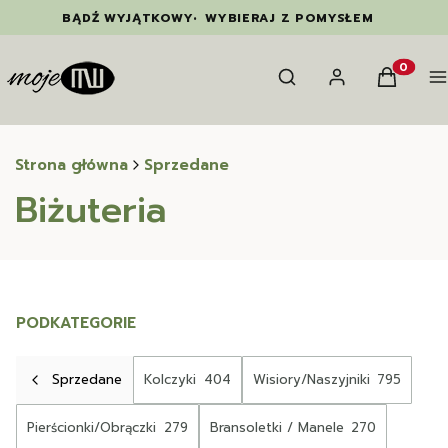
BĄDŹ WYJĄTKOWY
•
WYBIERAJ Z POMYSŁEM
Otwórz wyszukiwarkę
Szukaj
Zaloguj się
Koszyk
M
Produkty
Strona główna
Sprzedane
Biżuteria
PODKATEGORIE
Sprzedane
Kolczyki
404
Wisiory/Naszyjniki
795
Pierścionki/Obrączki
279
Bransoletki / Manele
270