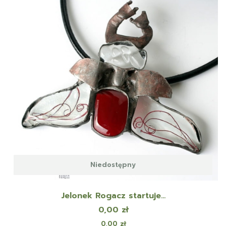
Niedostępny
Jelonek Rogacz startuje...
Cena
0,00 zł
Cena
0,00 zł