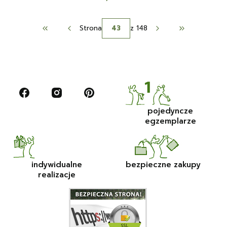
Strona
z 148
Wróć do pierwszej strony z produktami
Przejdź do os
pojedyncze
egzemplarze
indywidualne
bezpieczne zakupy
realizacje