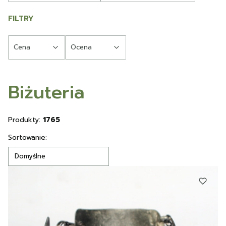
FILTRY
Cena
Ocena
Koniec filtrów
Biżuteria
Produkty:
1765
Lista produktów
Sortowanie:
Domyślne