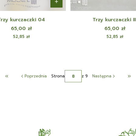
Trzy kurczaczki 04
Trzy kurczaczki II
Cena
Cena
65,00 zł
65,00 zł
Cena
Cena
52,85 zł
52,85 zł
Poprzednia
Strona
z 9
Następna
Wróć do pierwszej strony z produktami
Prz