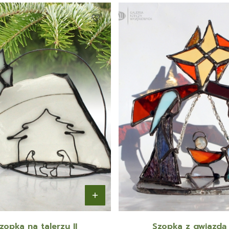
zopka na talerzu II
Szopka z gwiazdą 