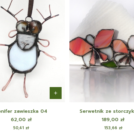
nifer zawieszka 04
Serwetnik ze storczyk
Cena
Cena
62,00 zł
189,00 zł
Cena
Cena
50,41 zł
153,66 zł