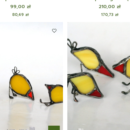
Cena
Cena
99,00 zł
210,00 zł
Cena
Cena
80,49 zł
170,73 zł