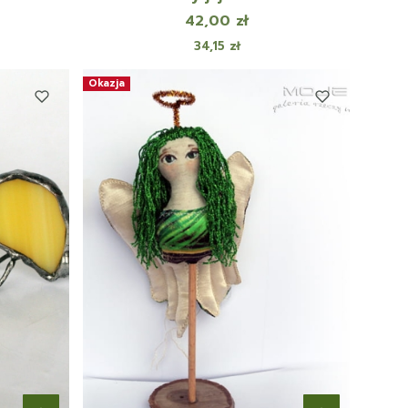
Cena
42,00 zł
Cena
34,15 zł
Okazja