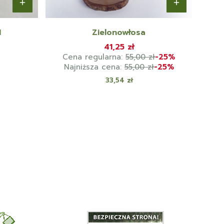
I
Zielonowłosa
41,25 zł
Cena regularna:
55,00 zł
-25%
Najniższa cena:
55,00 zł
-25%
Cena
33,54 zł
ejdź do ostatniej strony z produktami