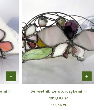
ami II
Serwetnik ze storczykami III
Cena
189,00 zł
Cena
153,66 zł