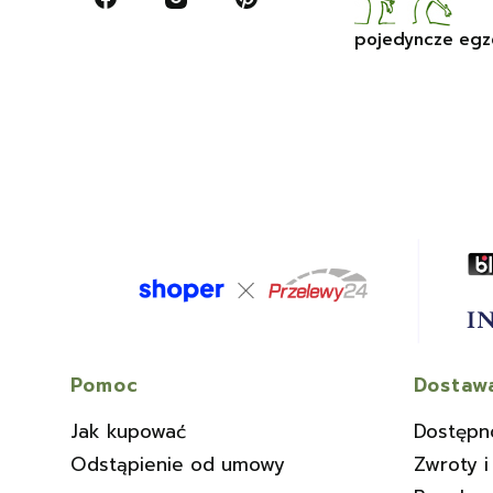
pojedyncze egz
Linki w stopce
Pomoc
Dostawa
Jak kupować
Dostępn
Odstąpienie od umowy
Zwroty i