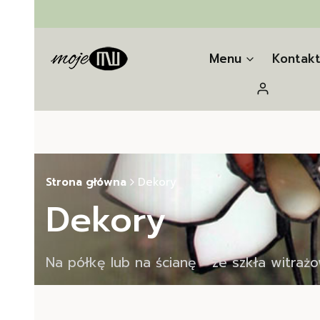
Menu
Kontak
Zaloguj się
Strona główna
Dekory
Dekory
Na półkę lub na ścianę - ze szkła witraż