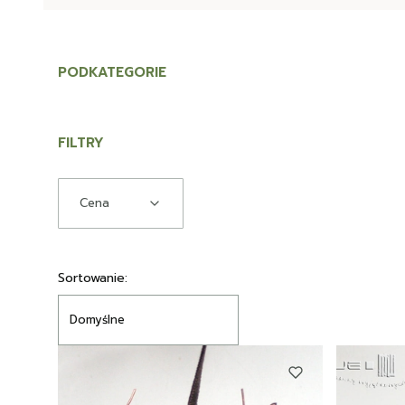
PODKATEGORIE
FILTRY
Cena
Koniec filtrów
Lista produktów
Sortowanie:
Domyślne