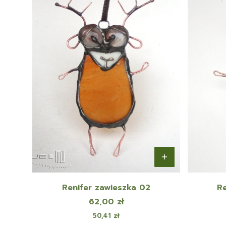
Renifer zawieszka 02
Re
Cena
62,00 zł
Cena
50,41 zł