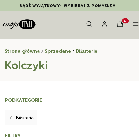
BĄDŹ WYJĄTKOWY
•
WYBIERAJ Z POMYSŁEM
Otwórz wyszukiwarkę
Szukaj
Zaloguj się
Koszyk
M
Produkty
Strona główna
Sprzedane
Biżuteria
Kolczyki
PODKATEGORIE
Biżuteria
FILTRY