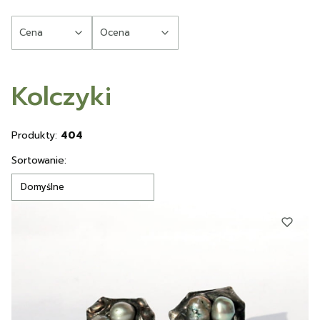
Cena
Ocena
Koniec filtrów
Kolczyki
Produkty:
404
Lista produktów
Sortowanie:
Domyślne