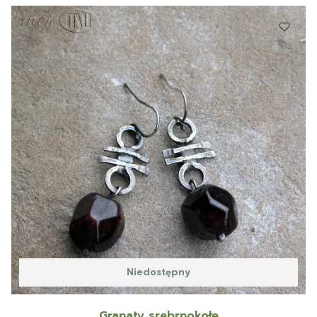
Niedostępny
Granaty srebrnokołe