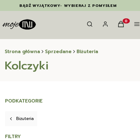
BĄDŹ WYJĄTKOWY
•
WYBIERAJ Z POMYSŁEM
Otwórz wyszukiwarkę
Szukaj
Zaloguj się
Koszyk
M
Produkty
Strona główna
Sprzedane
Biżuteria
Kolczyki
PODKATEGORIE
Biżuteria
FILTRY