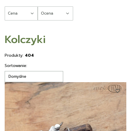
Cena
Ocena
Koniec filtrów
Kolczyki
Produkty:
404
Lista produktów
Sortowanie:
Domyślne