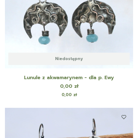
Niedostępny
Lunule z akwamarynem - dla p. Ewy
Cena
0,00 zł
Cena
0,00 zł