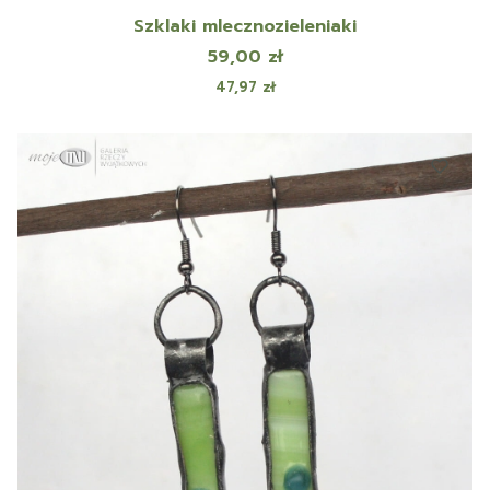
Szklaki mlecznozieleniaki
Cena
59,00 zł
Cena
47,97 zł