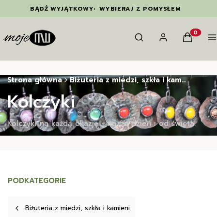
BĄDŹ WYJĄTKOWY
•
WYBIERAJ Z POMYSŁEM
Otwórz wyszukiwarkę
Szukaj
Zaloguj się
Koszyk
M
Produkty
Strona główna
Biżuteria z miedzi, szkła i kamieni
Kolczyki
Kolczyki na każdą okazję - na co dzień i od święta.
PODKATEGORIE
Biżuteria z miedzi, szkła i kamieni