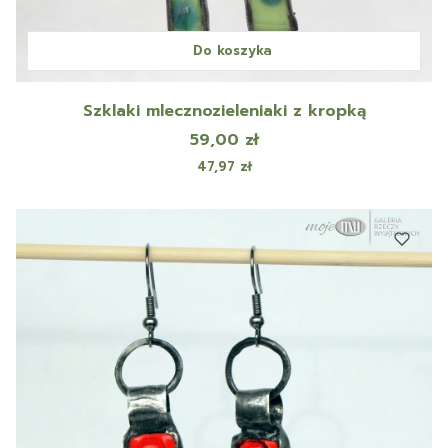
Do koszyka
Szklaki mlecznozieleniaki z kropką
Cena
59,00 zł
Cena
47,97 zł