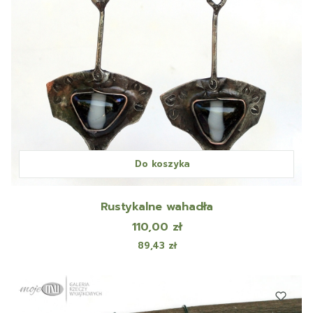
Do koszyka
Rustykalne wahadła
Cena
110,00 zł
Cena
89,43 zł