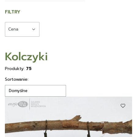
FILTRY
Cena
Koniec filtrów
Kolczyki
Produkty:
75
Lista produktów
Sortowanie:
Domyślne