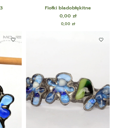
03
Fiołki bladobłękitne
Cena
0,00 zł
Cena
0,00 zł