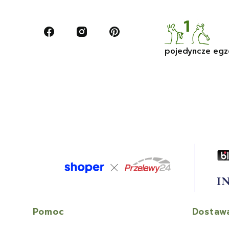
pojedyncze egz
Linki w stopce
Pomoc
Dostawa