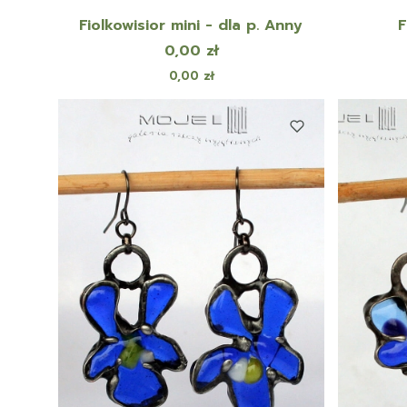
Fiolkowisior mini - dla p. Anny
F
Cena
0,00 zł
Cena
0,00 zł