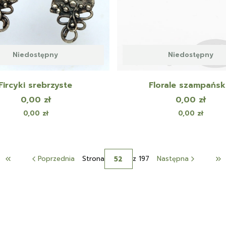
Niedostępny
Niedostępny
Fircyki srebrzyste
Florale szampańsk
Cena
Cena
0,00 zł
0,00 zł
Cena
Cena
0,00 zł
0,00 zł
Poprzednia
Strona
z 197
Następna
Wróć do pierwszej strony z produktami
Pr