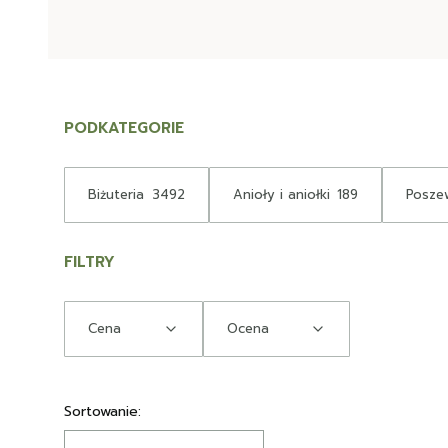
PODKATEGORIE
Biżuteria
3492
Anioły i aniołki
189
Poszew
FILTRY
Cena
Ocena
Koniec filtrów
Lista produktów
Sortowanie: