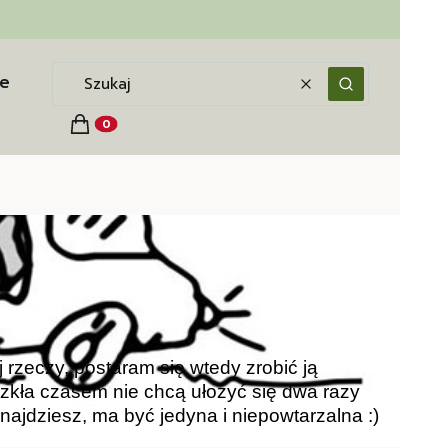
e
Wyczyść
Szukaj
Koszyk
Produkty w koszyku: 0. Zobacz szczegóły
j rzeczy, postaram się wtedy zrobić ją
szkła czasem nie chcą ułożyć się dwa razy
najdziesz, ma być jedyna i niepowtarzalna :)