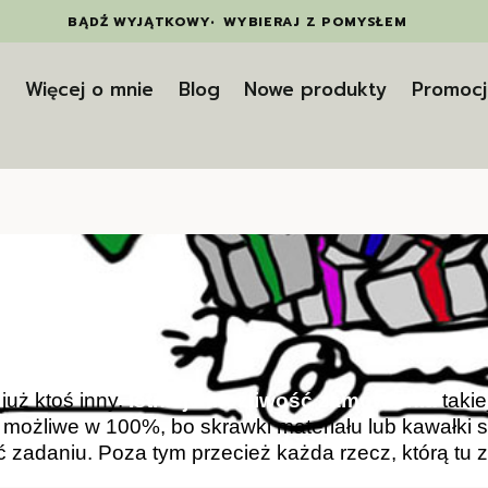
BĄDŹ WYJĄTKOWY
•
WYBIERAJ Z POMYSŁEM
t
Więcej o mnie
Blog
Nowe produkty
Promocj
już ktoś inny.
Istnieje możliwość zamówienia
takie
 możliwe w 100%, bo skrawki materiału lub kawałki 
ć zadaniu. Poza tym przecież każda rzecz, którą tu z