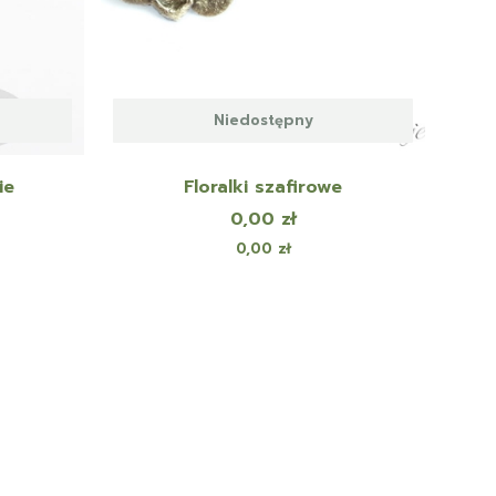
Niedostępny
ie
Floralki szafirowe
Cena
0,00 zł
Cena
0,00 zł
zejdź do ostatniej strony z produktami