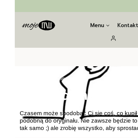
Menu
Kontak
Zaloguj się
Strona główna
Sprzedane
Sprzedane
Czasem może spodobać Ci się coś, co kupił 
podobną do oryginału. Nie zawsze będzie to
tak samo ;) ale zrobię wszystko, aby sprosta