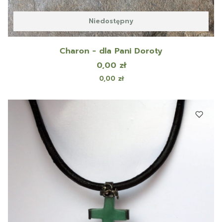
Niedostępny
Charon - dla Pani Doroty
Cena
0,00 zł
Cena
0,00 zł