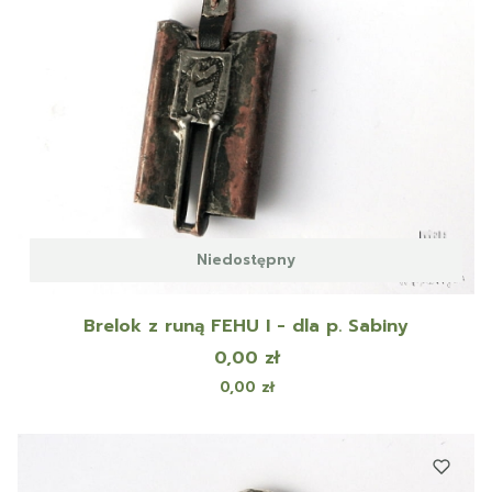
Niedostępny
Brelok z runą FEHU I - dla p. Sabiny
Cena
0,00 zł
Cena
0,00 zł