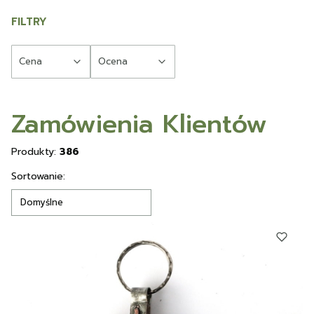
FILTRY
Cena
Ocena
Koniec filtrów
Zamówienia Klientów
Produkty:
386
Lista produktów
Sortowanie:
Domyślne