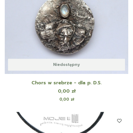
Niedostępny
Chors w srebrze - dla p. D.S.
Cena
0,00 zł
Cena
0,00 zł