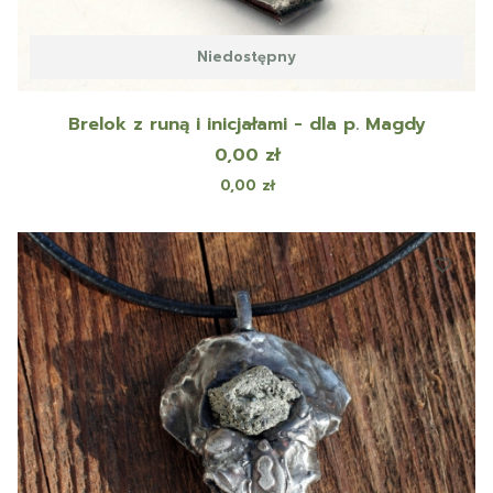
Niedostępny
Brelok z runą i inicjałami - dla p. Magdy
Cena
0,00 zł
Cena
0,00 zł