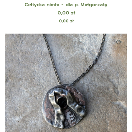
Celtycka nimfa - dla p. Małgorzaty
Cena
0,00 zł
Cena
0,00 zł