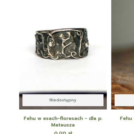
Niedostępny
Fehu w esach-floresach - dla p.
Fehu 
Mateusza
Cena
0,00 zł