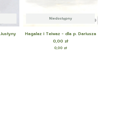
Niedostępny
 Justyny
Hagalaz i Teiwaz - dla p. Dariusza
Cena
0,00 zł
Cena
0,00 zł
zejdź do ostatniej strony z produktami