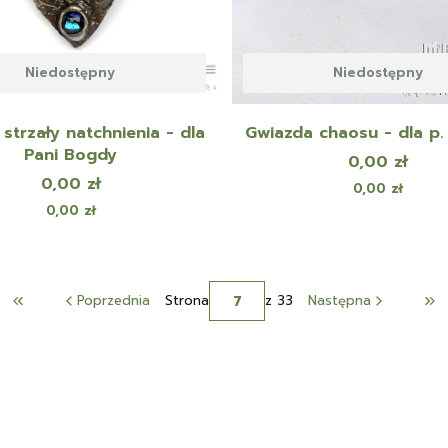
Niedostępny
Niedostępny
 strzały natchnienia - dla
Gwiazda chaosu - dla p.
Pani Bogdy
Cena
0,00 zł
Cena
0,00 zł
Cena
0,00 zł
Cena
0,00 zł
Poprzednia
Strona
z 33
Następna
Wróć do pierwszej strony z produktami
Pr