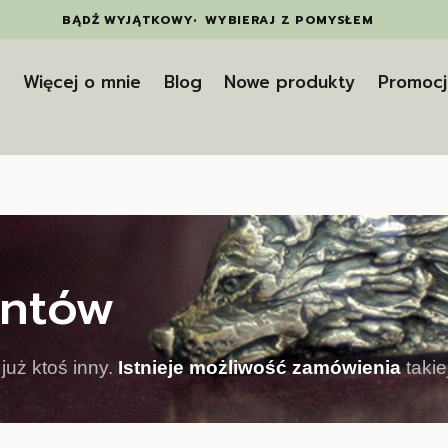
BĄDŹ WYJĄTKOWY
•
WYBIERAJ Z POMYSŁEM
t
Więcej o mnie
Blog
Nowe produkty
Promocj
entów
już ktoś inny.
Istnieje możliwość zamówienia
takie