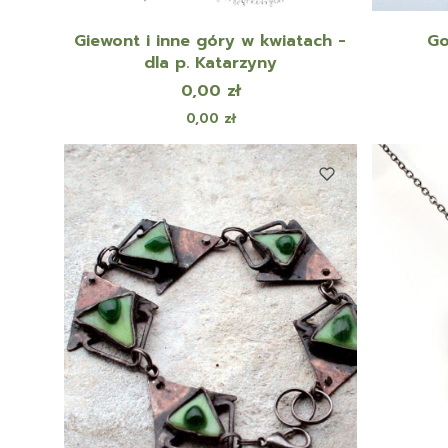
Giewont i inne góry w kwiatach -
Go
dla p. Katarzyny
Cena
0,00 zł
Cena
0,00 zł