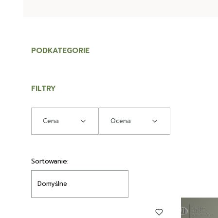
PODKATEGORIE
FILTRY
Cena
Ocena
Koniec filtrów
Lista produktów
Sortowanie:
Domyślne