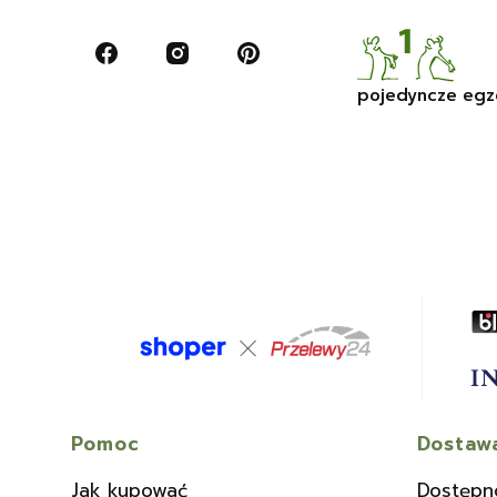
pojedyncze egz
Linki w stopce
Pomoc
Dostawa
Jak kupować
Dostępn