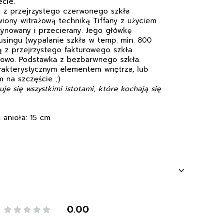
cie.
t z przejrzystego czerwonego szkła
iony witrażową techniką Tiffany z użyciem
tynowany i przecierany. Jego główkę
usingu (wypalanie szkła w temp. min. 800
są z przejrzystego fakturowego szkła
zowo. Podstawka z bezbarwnego szkła.
arakterystycznym elementem wnętrza, lub
 na szczęście ;)
je się wszystkimi istotami, które kochają się
 anioła: 15 cm
0.00