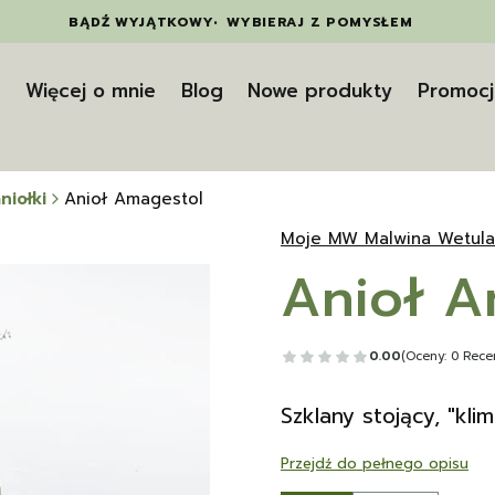
BĄDŹ WYJĄTKOWY
•
WYBIERAJ Z POMYSŁEM
t
Więcej o mnie
Blog
Nowe produkty
Promocj
niołki
Anioł Amagestol
Moje MW Malwina Wetula
Anioł A
0.00
(Oceny: 0 Recen
Szklany stojący, "klim
Przejdź do pełnego opisu