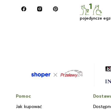
pojedyncze egz
Linki w stopce
Pomoc
Dostawa
Jak kupować
Dostępn