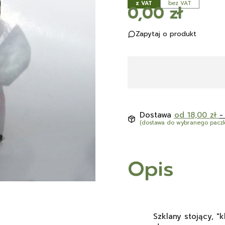
z VAT
bez VAT
Cena
0,00 zł
Zapytaj o produkt
Dostawa
od 18,00 zł
-
(dostawa do wybranego pacz
Opis
Szklany stojący, "