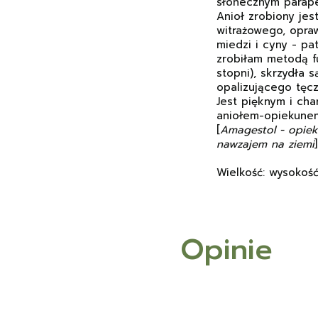
słonecznym parape
Anioł zrobiony jes
witrażowego, opraw
miedzi i cyny - pa
zrobiłam metodą f
stopni), skrzydła 
opalizującego tęc
Jest pięknym i ch
aniołem-opiekunem
[
Amagestol - opieku
nawzajem na ziemi
]
Wielkość: wysokość
Opinie