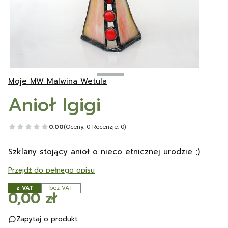
Moje MW Malwina Wetula
Anioł Igigi
0.00
(Oceny: 0 Recenzje: 0)
Szklany stojący anioł o nieco etnicznej urodzie ;)
Przejdź do pełnego opisu
z VAT
bez VAT
Cena
0,00 zł
Zapytaj o produkt