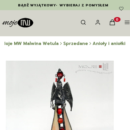
BĄDŹ WYJĄTKOWY
•
WYBIERAJ Z POMYSŁEM
Otwórz wyszukiwarkę
Szukaj
Zaloguj się
Koszyk
M
Produkty
Moje MW Malwina Wetula
Sprzedane
Anioły i aniołki