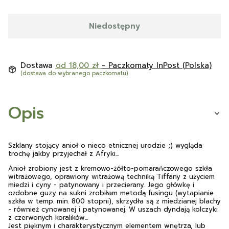
Niedostępny
Dostawa
od 18,00 zł
- Paczkomaty InPost (Polska)
(dostawa do wybranego paczkomatu)
Opis
Szklany stojący anioł o nieco etnicznej urodzie ;) wygląda
trochę jakby przyjechał z Afryki...
Anioł zrobiony jest z kremowo-żółto-pomarańczowego szkła
witrażowego, oprawiony witrażową techniką Tiffany z użyciem
miedzi i cyny - patynowany i przecierany. Jego główkę i
ozdobne guzy na sukni zrobiłam metodą fusingu (wytapianie
szkła w temp. min. 800 stopni), skrzydła są z miedzianej blachy
- również cynowanej i patynowanej. W uszach dyndają kolczyki
z czerwonych koralików...
Jest pięknym i charakterystycznym elementem wnętrza, lub