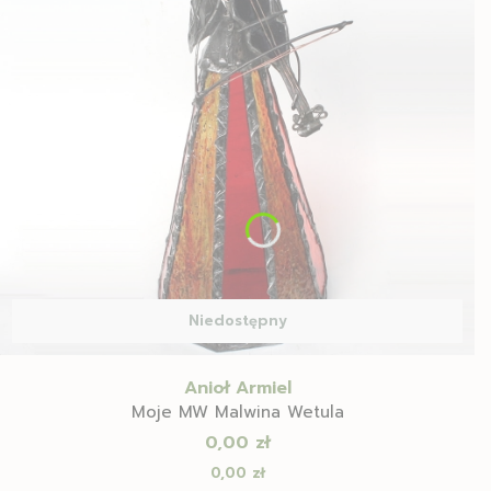
Niedostępny
Anioł Armiel
Moje MW Malwina Wetula
Cena
0,00 zł
Cena
0,00 zł