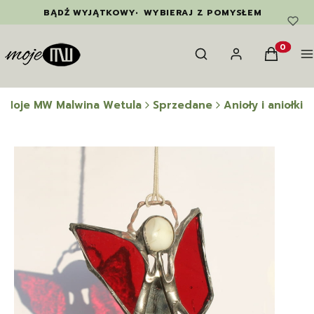
BĄDŹ WYJĄTKOWY
•
WYBIERAJ Z POMYSŁEM
Otwórz wyszukiwarkę
Szukaj
Zaloguj się
Koszyk
M
Produkty
Moje MW Malwina Wetula
Sprzedane
Anioły i aniołki