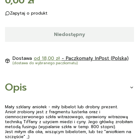
Cena
0,00 zł
Zapytaj o produkt
Niedostępny
Dostawa
od 18,00 zł
- Paczkomaty InPost (Polska)
(dostawa do wybranego paczkomatu)
Opis
Mały szklany aniołek - miły bibelot lub drobny prezent.
Anioł zrobiony jest z fragmentu lusterka oraz i
ciemnoczerwonego szkła witrażowego, oprawiony witrażową
techniką Tiffany z użyciem miedzi i cyny. Jego główkę zrobiłam
metodą fusingu (wypalanie szkła w temp. 800 stopni).
Jest miłym dla oka, wiszącym bibelotem, lub też "aniołkiem na
szczęście" ;)