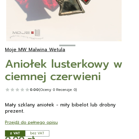
Moje MW Malwina Wetula
Aniołek lusterkowy w
ciemnej czerwieni
0.00
(Oceny: 0 Recenzje: 0)
Mały szklany aniołek - miły bibelot lub drobny
prezent.
Przejdź do pełnego opisu
z VAT
bez VAT