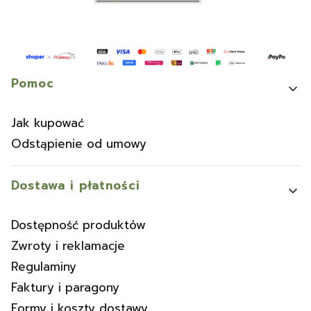
Linki w stopce
Pomoc
Jak kupować
Odstąpienie od umowy
Dostawa i płatności
Dostępność produktów
Zwroty i reklamacje
Regulaminy
Faktury i paragony
Formy i koszty dostawy