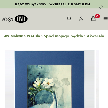
BĄDŹ WYJĄTKOWY
•
WYBIERAJ Z POMYSŁEM
Otwórz wyszukiwarkę
Szukaj
Zaloguj się
Koszyk
M
Produkty
e MW Malwina Wetula
Spod mojego pędzla
Akwarele