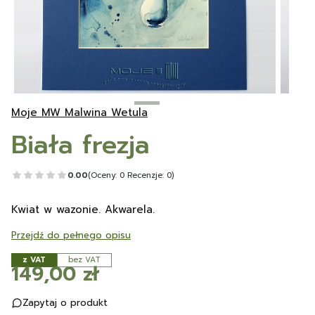
Moje MW Malwina Wetula
Biała frezja
0.00
(Oceny: 0 Recenzje: 0)
Kwiat w wazonie. Akwarela.
Przejdź do pełnego opisu
z VAT
bez VAT
Cena
149,00 zł
Zapytaj o produkt