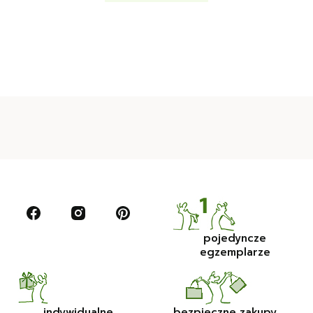
pojedyncze
egzemplarze
indywidualne
bezpieczne zakupy