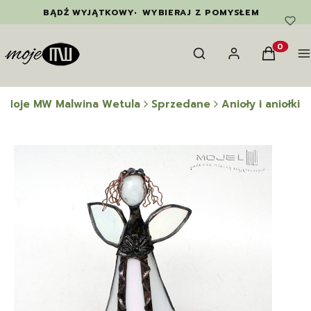
BĄDŹ WYJĄTKOWY
•
WYBIERAJ Z POMYSŁEM
Otwórz wyszukiwarkę
Szukaj
Zaloguj się
Koszyk
M
Produkty
Moje MW Malwina Wetula
Sprzedane
Anioły i aniołki