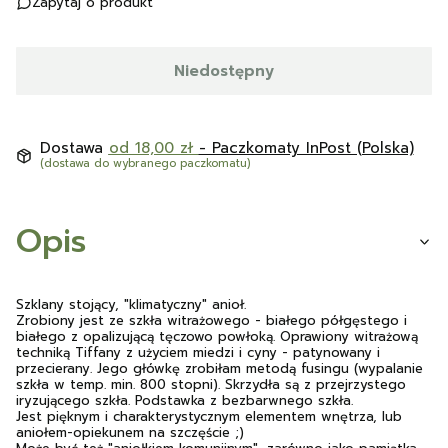
Zapytaj o produkt
Niedostępny
Dostawa
od 18,00 zł
- Paczkomaty InPost (Polska)
(dostawa do wybranego paczkomatu)
Opis
Szklany stojący, "klimatyczny" anioł.
Zrobiony jest ze szkła witrażowego - białego półgęstego i
białego z opalizującą tęczowo powłoką. Oprawiony witrażową
techniką Tiffany z użyciem miedzi i cyny - patynowany i
przecierany. Jego główkę zrobiłam metodą fusingu (wypalanie
szkła w temp. min. 800 stopni). Skrzydła są z przejrzystego
iryzującego szkła. Podstawka z bezbarwnego szkła.
Jest pięknym i charakterystycznym elementem wnętrza, lub
aniołem-opiekunem na szczęście ;)