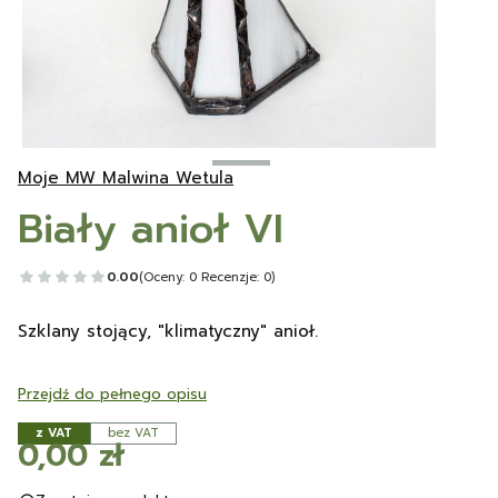
Moje MW Malwina Wetula
Biały anioł VI
0.00
(Oceny: 0 Recenzje: 0)
Szklany stojący, "klimatyczny" anioł.
Przejdź do pełnego opisu
z VAT
bez VAT
Cena
0,00 zł