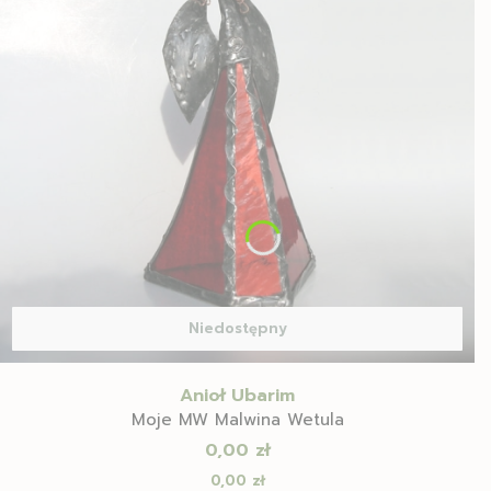
Niedostępny
Anioł Ubarim
Moje MW Malwina Wetula
Cena
0,00 zł
Cena
0,00 zł