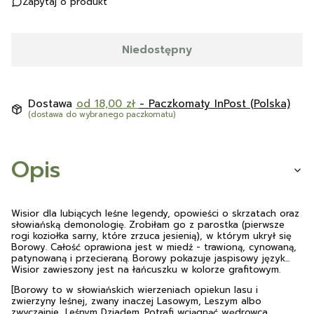
Zapytaj o produkt
Niedostępny
Dostawa
od 18,00 zł
- Paczkomaty InPost (Polska)
(dostawa do wybranego paczkomatu)
Opis
Wisior dla lubiących leśne legendy, opowieści o skrzatach oraz
słowiańską demonologię. Zrobiłam go z parostka (pierwsze
rogi koziołka sarny, które zrzuca jesienią), w którym ukrył się
Borowy. Całość oprawiona jest w miedź - trawioną, cynowaną,
patynowaną i przecieraną. Borowy pokazuje jaspisowy język...
Wisior zawieszony jest na łańcuszku w kolorze grafitowym.
[Borowy to w słowiańskich wierzeniach opiekun lasu i
zwierzyny leśnej, zwany inaczej Lasowym, Leszym albo
zwyczajnie, Leśnym Dziadem. Potrafi wciągnąć wędrowca