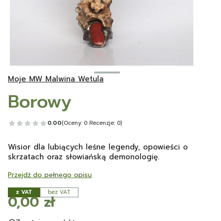
Moje MW Malwina Wetula
Borowy
0.00
(Oceny: 0 Recenzje: 0)
Wisior dla lubiących leśne legendy, opowieści o
skrzatach oraz słowiańską demonologię.
Przejdź do pełnego opisu
z VAT
bez VAT
Cena
0,00 zł