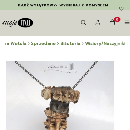
BĄDŹ WYJĄTKOWY
•
WYBIERAJ Z POMYSŁEM
Otwórz wyszukiwarkę
Szukaj
Zaloguj się
Koszyk
M
Produkty
wina Wetula
Sprzedane
Biżuteria
Wisiory/Naszyjniki