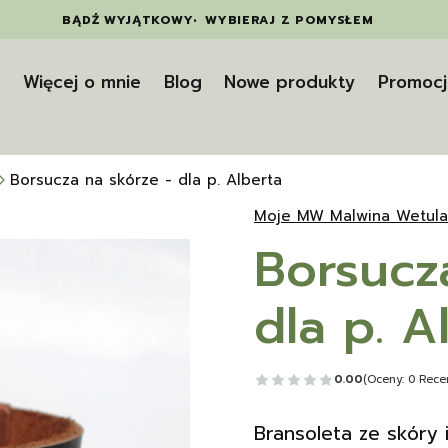
BĄDŹ WYJĄTKOWY
•
WYBIERAJ Z POMYSŁEM
t
Więcej o mnie
Blog
Nowe produkty
Promocj
Borsucza na skórze - dla p. Alberta
Moje MW Malwina Wetula
Borsucz
dla p. A
0.00
(Oceny: 0 Recen
Bransoleta ze skóry i