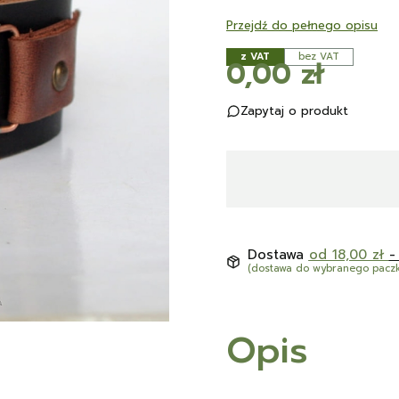
Przejdź do pełnego opisu
z VAT
bez VAT
Cena
0,00 zł
Zapytaj o produkt
Dostawa
od 18,00 zł
-
(dostawa do wybranego pacz
Opis