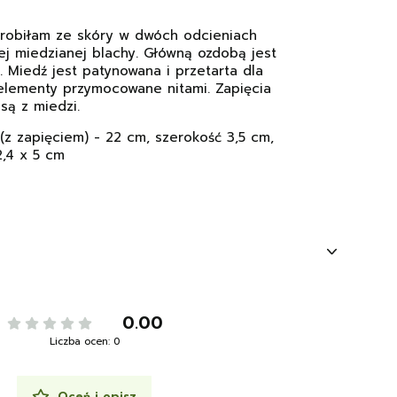
 zrobiłam ze skóry w dwóch odcieniach
ej miedzianej blachy. Główną ozdobą jest
 Miedź jest patynowana i przetarta dla
elementy przymocowane nitami. Zapięcia
są z miedzi.
(z zapięciem) - 22 cm, szerokość 3,5 cm,
,4 x 5 cm
0.00
Liczba ocen: 0
Oceń i opisz