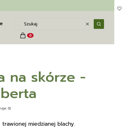
e
Wyczyść
Szukaj
Koszyk
Produkty w koszyku: 0. Zobacz szczegóły
a na skórze -
lberta
zje: 0)
 trawionej miedzianej blachy.