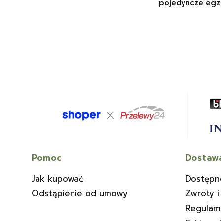
pojedyncze egz
Linki w stopce
Pomoc
Dostawa
Jak kupować
Dostępn
Odstąpienie od umowy
Zwroty i
Regulam