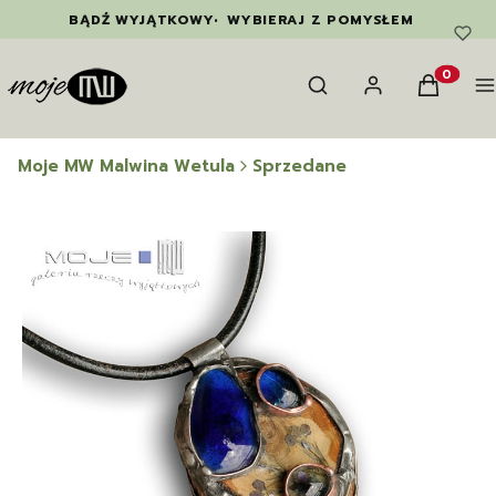
BĄDŹ WYJĄTKOWY
•
WYBIERAJ Z POMYSŁEM
Otwórz wyszukiwarkę
Szukaj
Zaloguj się
Koszyk
M
Produkty
Moje MW Malwina Wetula
Sprzedane