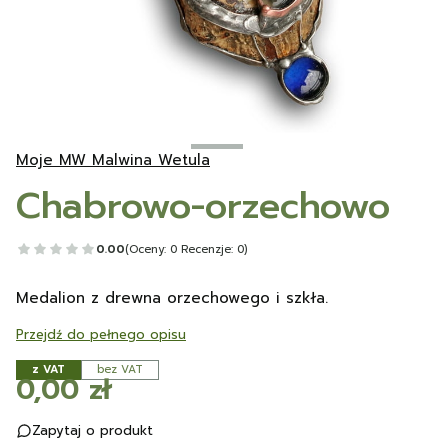
Moje MW Malwina Wetula
Chabrowo-orzechowo
0.00
(Oceny: 0 Recenzje: 0)
Medalion z drewna orzechowego i szkła.
Przejdź do pełnego opisu
z VAT
bez VAT
Cena
0,00 zł
Zapytaj o produkt