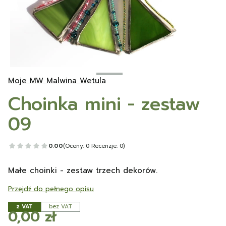
Moje MW Malwina Wetula
Choinka mini - zestaw
09
0.00
(Oceny: 0 Recenzje: 0)
Małe choinki - zestaw trzech dekorów.
Przejdź do pełnego opisu
z VAT
bez VAT
Cena
0,00 zł