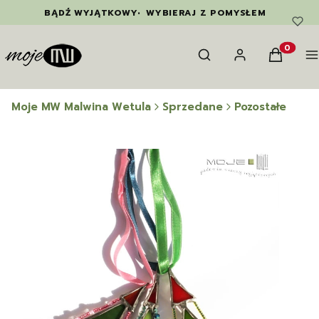
BĄDŹ WYJĄTKOWY
•
WYBIERAJ Z POMYSŁEM
Otwórz wyszukiwarkę
Szukaj
Zaloguj się
Koszyk
M
Produkty
Moje MW Malwina Wetula
Sprzedane
Pozostałe