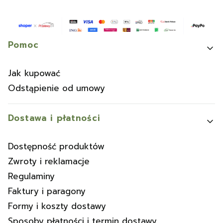
Linki w stopce
Pomoc
Jak kupować
Odstąpienie od umowy
Dostawa i płatności
Dostępność produktów
Zwroty i reklamacje
Regulaminy
Faktury i paragony
Formy i koszty dostawy
Sposoby płatności i termin dostawy