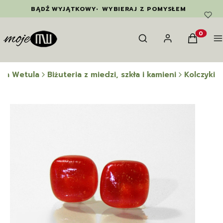
BĄDŹ WYJĄTKOWY
•
WYBIERAJ Z POMYSŁEM
Otwórz wyszukiwarkę
Szukaj
Zaloguj się
Koszyk
M
Produkty
na Wetula
Biżuteria z miedzi, szkła i kamieni
Kolczyki