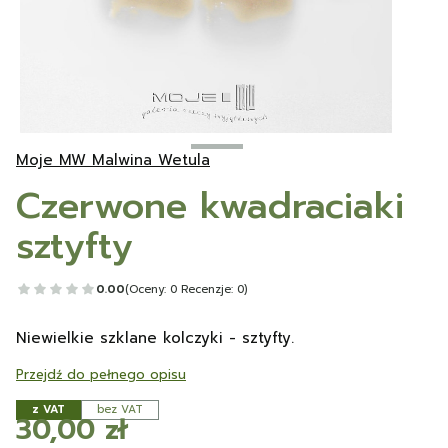
Moje MW Malwina Wetula
Czerwone kwadraciaki
sztyfty
0.00
(Oceny: 0 Recenzje: 0)
Niewielkie szklane kolczyki - sztyfty.
Przejdź do pełnego opisu
z VAT
bez VAT
Cena
30,00 zł