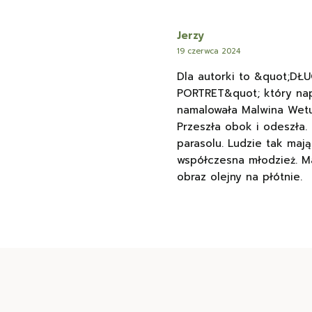
Jerzy
19 czerwca 2024
Dla autorki to &quot;DŁ
PORTRET&quot; który nap
namalowała Malwina Wetul
Przeszła obok i odeszła.
parasolu. Ludzie tak mają
współczesna młodzież. M
obraz olejny na płótnie.