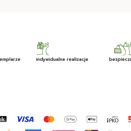
emplarze
indywidualne realizacje
bezpiecz