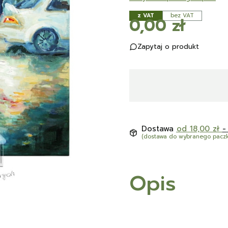
z VAT
bez VAT
Cena
0,00 zł
Zapytaj o produkt
Dostawa
od 18,00 zł
-
(dostawa do wybranego pacz
Opis