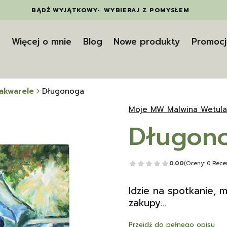
BĄDŹ WYJĄTKOWY
•
WYBIERAJ Z POMYSŁEM
t
Więcej o mnie
Blog
Nowe produkty
Promocj
 akwarele
Długonoga
Moje MW Malwina Wetula
Długon
0.00
(Oceny: 0 Recen
Idzie na spotkanie,
zakupy...
Przejdź do pełnego opisu