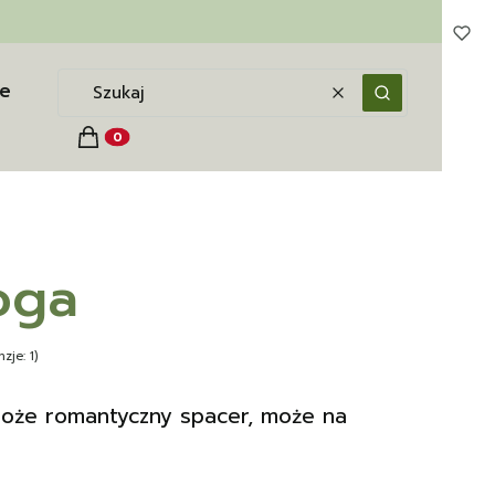
e
Wyczyść
Szukaj
Koszyk
Produkty w koszyku: 0. Zobacz szczegóły
oga
zje: 1)
 może romantyczny spacer, może na