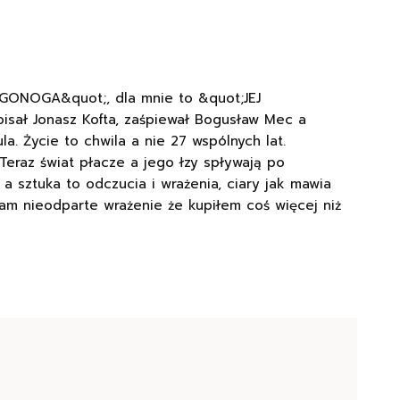
UGONOGA&quot;, dla mnie to &quot;JEJ
isał Jonasz Kofta, zaśpiewał Bogusław Mec a
a. Życie to chwila a nie 27 wspólnych lat.
 Teraz świat płacze a jego łzy spływają po
 a sztuka to odczucia i wrażenia, ciary jak mawia
am nieodparte wrażenie że kupiłem coś więcej niż