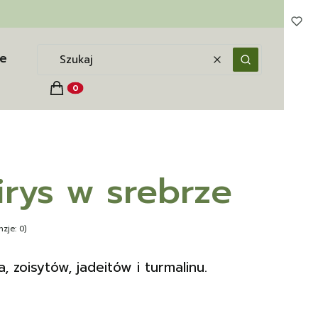
e
Wyczyść
Szukaj
Koszyk
Produkty w koszyku: 0. Zobacz szczegóły
irys w srebrze
zje: 0)
, zoisytów, jadeitów i turmalinu.