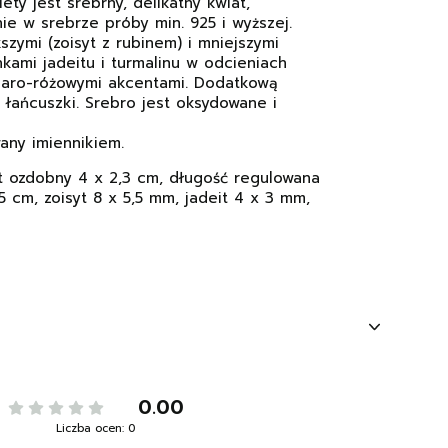
ty jest srebrny, delikatny kwiat,
e w srebrze próby min. 925 i wyższej.
szymi (zoisyt z rubinem) i mniejszymi
kami jadeitu i turmalinu w odcieniach
szaro-różowymi akcentami. Dodatkową
łańcuszki. Srebro jest oksydowane i
any imiennikiem.
t ozdobny 4 x 2,3 cm, długość regulowana
,5 cm, zoisyt 8 x 5,5 mm, jadeit 4 x 3 mm,
0.00
Liczba ocen: 0