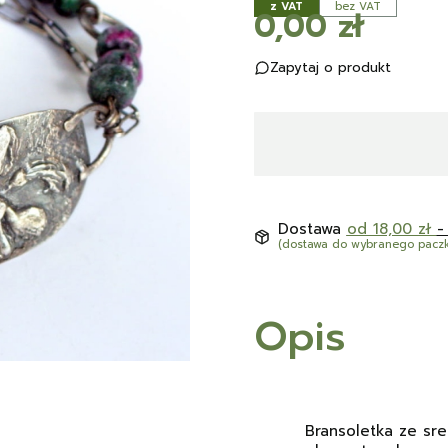
z VAT
bez VAT
Cena
0,00 zł
Zapytaj o produkt
Dostawa
od 18,00 zł
-
(dostawa do wybranego pacz
Opis
Bransoletka ze sre