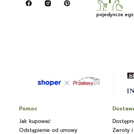
pojedyncze egz
Linki w stopce
Pomoc
Dostawa
Jak kupować
Dostępn
Odstąpienie od umowy
Zwroty i