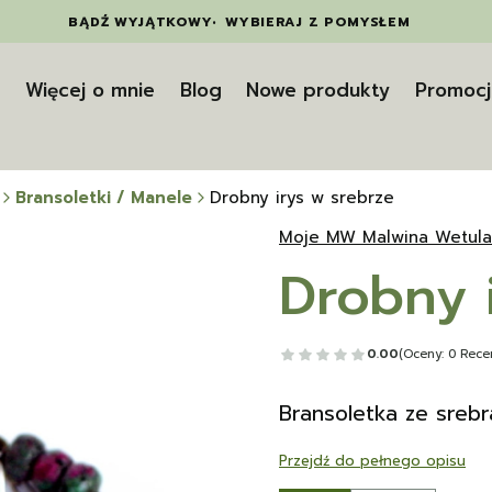
BĄDŹ WYJĄTKOWY
•
WYBIERAJ Z POMYSŁEM
t
Więcej o mnie
Blog
Nowe produkty
Promocj
Bransoletki / Manele
Drobny irys w srebrze
Moje MW Malwina Wetula
Drobny 
0.00
(Oceny: 0 Recen
Bransoletka ze srebra
Przejdź do pełnego opisu