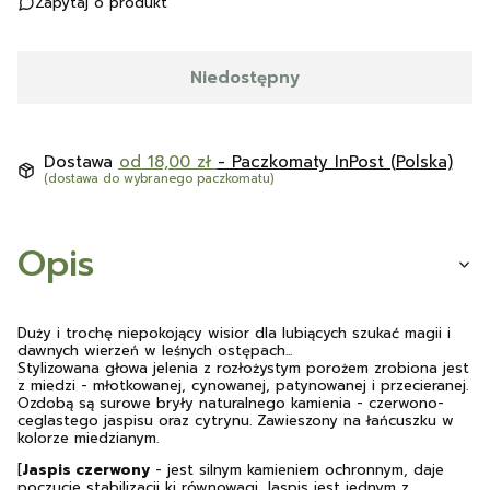
Zapytaj o produkt
Niedostępny
Dostawa
od 18,00 zł
- Paczkomaty InPost (Polska)
(dostawa do wybranego paczkomatu)
Opis
Duży i trochę niepokojący wisior dla lubiących szukać magii i
dawnych wierzeń w leśnych ostępach...
Stylizowana głowa jelenia z rozłożystym porożem zrobiona jest
z miedzi - młotkowanej, cynowanej, patynowanej i przecieranej.
Ozdobą są surowe bryły naturalnego kamienia - czerwono-
ceglastego jaspisu oraz cytrynu. Zawieszony na łańcuszku w
kolorze miedzianym.
[
Jaspis czerwony
- jest silnym kamieniem ochronnym, daje
poczucie stabilizacji ki równowagi. Jaspis jest jednym z