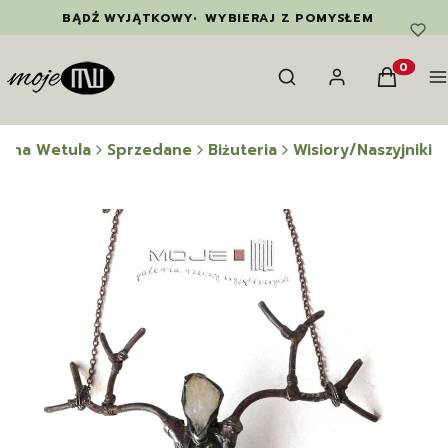
BĄDŹ WYJĄTKOWY
•
WYBIERAJ Z POMYSŁEM
Otwórz wyszukiwarkę
Szukaj
Zaloguj się
Koszyk
M
Produkty
wina Wetula
Sprzedane
Biżuteria
Wisiory/Naszyjniki