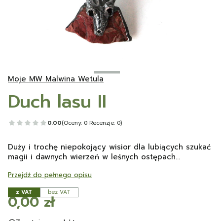
Moje MW Malwina Wetula
Duch lasu II
0.00
(Oceny: 0 Recenzje: 0)
Duży i trochę niepokojący wisior dla lubiących szukać
magii i dawnych wierzeń w leśnych ostępach...
Przejdź do pełnego opisu
z VAT
bez VAT
Cena
0,00 zł