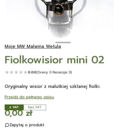
Moje MW Malwina Wetula
Fiolkowisior mini 02
0.00
(Oceny: 0 Recenzje: 0)
Oryginalny wisior z malutkiej szklanej fiolki.
Przejdź do pełnego opisu
z VAT
bez VAT
Cena
0,00 zł
Zapytaj o produkt