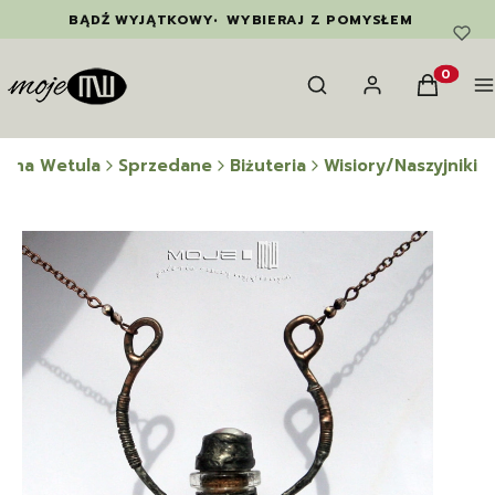
BĄDŹ WYJĄTKOWY
•
WYBIERAJ Z POMYSŁEM
Otwórz wyszukiwarkę
Szukaj
Zaloguj się
Koszyk
M
Produkty
wina Wetula
Sprzedane
Biżuteria
Wisiory/Naszyjniki