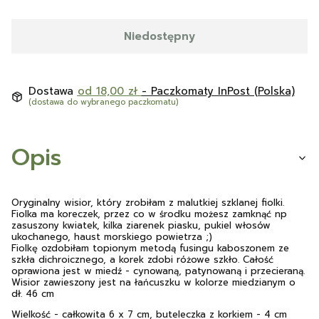
Niedostępny
Dostawa
od 18,00 zł
- Paczkomaty InPost (Polska)
(dostawa do wybranego paczkomatu)
Opis
Oryginalny wisior, który zrobiłam z malutkiej szklanej fiolki.
Fiolka ma koreczek, przez co w środku możesz zamknąć np
zasuszony kwiatek, kilka ziarenek piasku, pukiel włosów
ukochanego, haust morskiego powietrza ;)
Fiolkę ozdobiłam topionym metodą fusingu kaboszonem ze
szkła dichroicznego, a korek zdobi różowe szkło. Całość
oprawiona jest w miedź - cynowaną, patynowaną i przecieraną.
Wisior zawieszony jest na łańcuszku w kolorze miedzianym o
dł. 46 cm
Wielkość - całkowita 6 x 7 cm, buteleczka z korkiem - 4 cm