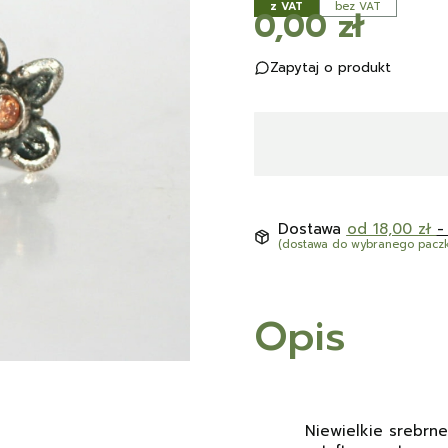
z VAT
bez VAT
Cena
0,00 zł
Zapytaj o produkt
Dostawa
od 18,00 zł
-
(dostawa do wybranego pacz
Opis
Niewielkie srebrne