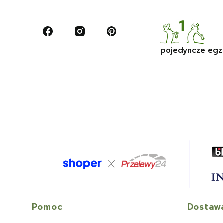
pojedyncze egz
Linki w stopce
Pomoc
Dostawa