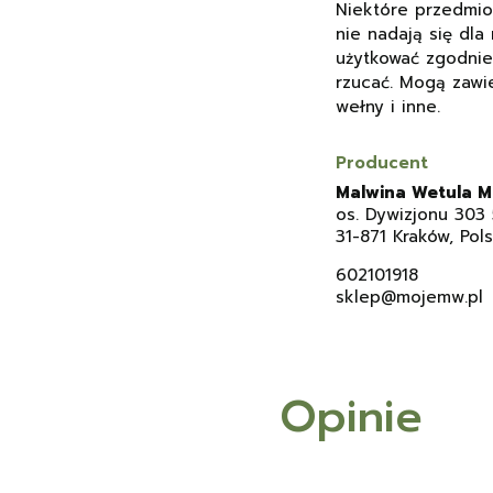
Niektóre przedmiot
nie nadają się dla
użytkować zgodnie 
rzucać. Mogą zawi
wełny i inne.
Producent
Malwina Wetula 
os. Dywizjonu 303 
31-871 Kraków, Pol
602101918
sklep@mojemw.pl
Opinie