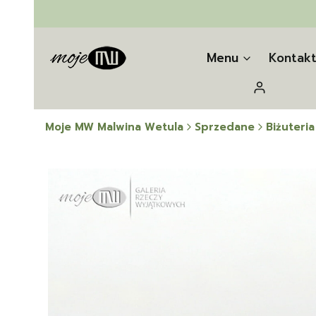
Menu
Kontak
Zaloguj się
Moje MW Malwina Wetula
Sprzedane
Biżuteria