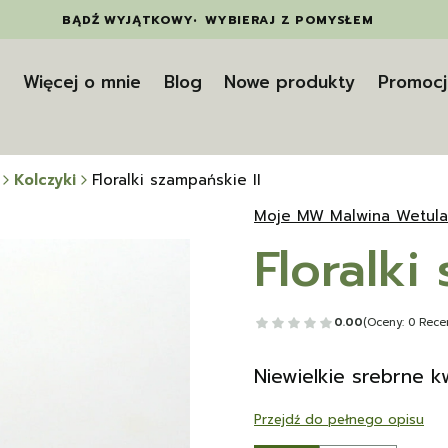
BĄDŹ WYJĄTKOWY
•
WYBIERAJ Z POMYSŁEM
t
Więcej o mnie
Blog
Nowe produkty
Promocj
Kolczyki
Floralki szampańskie II
Moje MW Malwina Wetula
Floralki
0.00
(Oceny: 0 Recen
Niewielkie srebrne kw
Przejdź do pełnego opisu