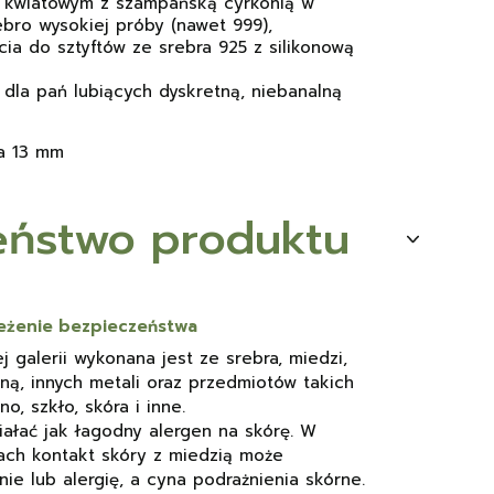
 kwiatowym z szampańską cyrkonią w
ebro wysokiej próby (nawet 999),
ia do sztyftów ze srebra 925 z silikonową
 dla pań lubiących dyskretną, niebanalną
ca 13 mm
eństwo produktu
rzeżenie bezpieczeństwa
j galerii wykonana jest ze srebra, miedzi,
ną, innych metali oraz przedmiotów takich
o, szkło, skóra i inne.
ałać jak łagodny alergen na skórę. W
ach kontakt skóry z miedzią może
e lub alergię, a cyna podrażnienia skórne.