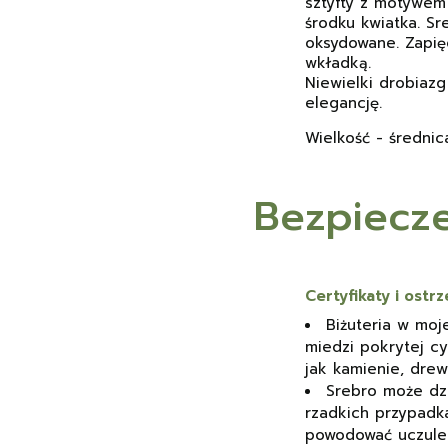
sztyfty z motywem
środku kwiatka. Sr
oksydowane. Zapięc
wkładką.
Niewielki drobiazg
elegancję.
Wielkość - średni
Bezpiecz
Certyfikaty i ost
Biżuteria w moje
miedzi pokrytej cy
jak kamienie, drewn
Srebro może dzi
rzadkich przypadk
powodować uczuleni