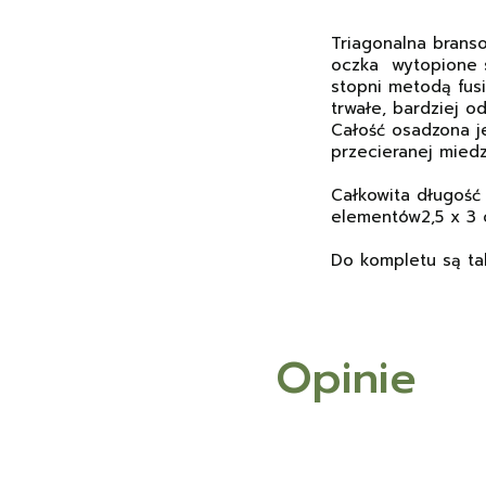
Triagonalna branso
oczka wytopione s
stopni metodą fus
trwałe, bardziej o
Całość osadzona j
przecieranej miedz
Całkowita długość 
elementów2,5 x 3
Do kompletu są ta
Opinie