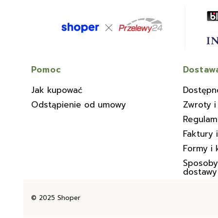
Linki w stopce
Pomoc
Dostawa
Jak kupować
Dostępn
Odstąpienie od umowy
Zwroty i
Regulam
Faktury 
Formy i 
Sposoby 
dostawy
© 2025
Shoper