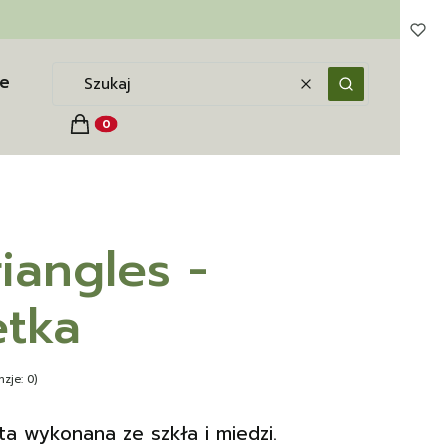
e
Wyczyść
Szukaj
Koszyk
Produkty w koszyku: 0. Zobacz szczegóły
iangles -
etka
zje: 0)
ta wykonana ze szkła i miedzi.