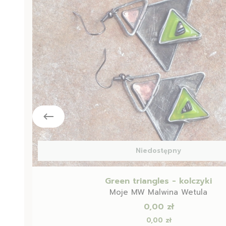
Niedostępny
Green triangles - kolczyki
Moje MW Malwina Wetula
Cena
0,00 zł
Cena
0,00 zł