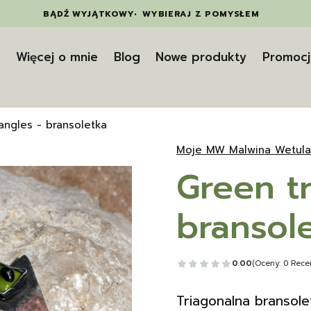
BĄDŹ WYJĄTKOWY
•
WYBIERAJ Z POMYSŁEM
t
Więcej o mnie
Blog
Nowe produkty
Promocj
angles - bransoletka
Moje MW Malwina Wetula
Green tr
bransol
0.00
(Oceny: 0 Recen
Triagonalna bransole