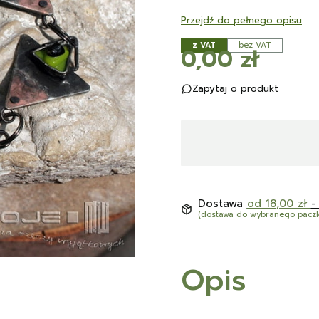
Przejdź do pełnego opisu
z VAT
bez VAT
Cena
0,00 zł
Zapytaj o produkt
Dostawa
od 18,00 zł
-
(dostawa do wybranego pacz
Opis