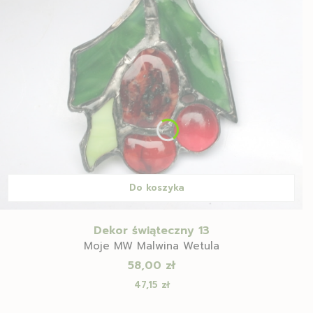
Do koszyka
Dekor świąteczny 13
Moje MW Malwina Wetula
Cena
58,00 zł
Cena
47,15 zł