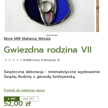
Moje MW Malwina Wetula
Gwiezdna rodzina VII
0.00
(Oceny: 0 Recenzje: 0)
Świąteczna dekoracja - minimalistyczne wyobrażenie
Świętej Rodziny z gwiazdą betlejemską.
Przejdź do pełnego opisu
z VAT
bez VAT
Cena
52,00 zł