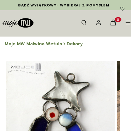
BĄDŹ WYJĄTKOWY
•
WYBIERAJ Z POMYSŁEM
Otwórz wyszukiwarkę
Szukaj
Zaloguj się
Koszyk
M
Produkty
Moje MW Malwina Wetula
Dekory