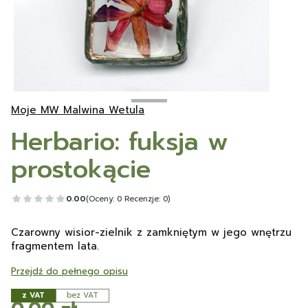
Moje MW Malwina Wetula
Herbario: fuksja w
prostokącie
0.00
(Oceny: 0 Recenzje: 0)
Czarowny wisior-zielnik z zamkniętym w jego wnętrzu
fragmentem lata.
Przejdź do pełnego opisu
z VAT
bez VAT