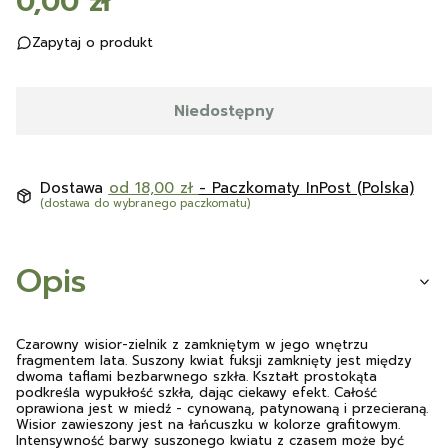
Cena
0,00 zł
Zapytaj o produkt
Niedostępny
Dostawa
od 18,00 zł
- Paczkomaty InPost (Polska)
(dostawa do wybranego paczkomatu)
Opis
Czarowny wisior-zielnik z zamkniętym w jego wnętrzu
fragmentem lata. Suszony kwiat fuksji zamknięty jest między
dwoma taflami bezbarwnego szkła. Kształt prostokąta
podkreśla wypukłość szkła, dając ciekawy efekt. Całość
oprawiona jest w miedź - cynowaną, patynowaną i przecieraną.
Wisior zawieszony jest na łańcuszku w kolorze grafitowym.
Intensywność barwy suszonego kwiatu z czasem może być