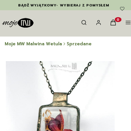
BĄDŹ WYJĄTKOWY
•
WYBIERAJ Z POMYSŁEM
Otwórz wyszukiwarkę
Szukaj
Zaloguj się
Koszyk
M
Produkty
Moje MW Malwina Wetula
Sprzedane