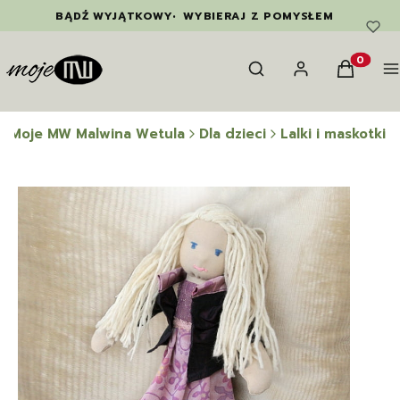
BĄDŹ WYJĄTKOWY
•
WYBIERAJ Z POMYSŁEM
Otwórz wyszukiwarkę
Szukaj
Zaloguj się
Koszyk
M
Produkty
Moje MW Malwina Wetula
Dla dzieci
Lalki i maskotki