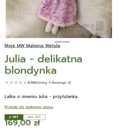
Moje MW Malwina Wetula
Julia - delikatna
blondynka
0.00
(Oceny: 0 Recenzje: 0)
Lalka o imieniu Julia - przytulanka.
Przejdź do pełnego opisu
z VAT
bez VAT
Cena
169,00 zł