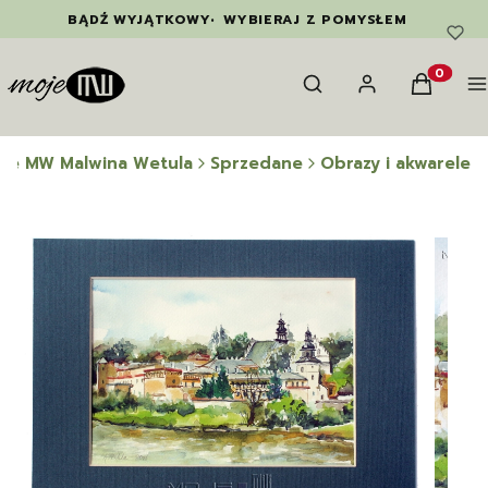
BĄDŹ WYJĄTKOWY
•
WYBIERAJ Z POMYSŁEM
Otwórz wyszukiwarkę
Szukaj
Zaloguj się
Koszyk
M
Produkty
je MW Malwina Wetula
Sprzedane
Obrazy i akwarele