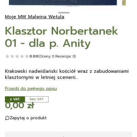
Moje MW Malwina Wetula
Klasztor Norbertanek
01 - dla p. Anity
0.00
(Oceny: 0 Recenzje: 0)
Krakowski nadwiślański kościół wraz z zabudowaniami
klasztornymi w letniej scenerii...
Przejdź do pełnego opisu
z VAT
bez VAT
Cena
0,00 zł
Zapytaj o produkt