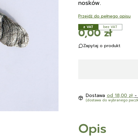
nosków.
Przejdź do pełnego opisu
z VAT
bez VAT
Cena
0,00 zł
Zapytaj o produkt
Dostawa
od 18,00 zł
-
(dostawa do wybranego pacz
Opis