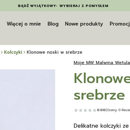
BĄDŹ WYJĄTKOWY
•
WYBIERAJ Z POMYSŁEM
t
Więcej o mnie
Blog
Nowe produkty
Promocj
Kolczyki
Klonowe noski w srebrze
Moje MW Malwina Wetula
Klonowe
srebrze
0.00
(Oceny: 0 Recen
Delikatne kolczyki z