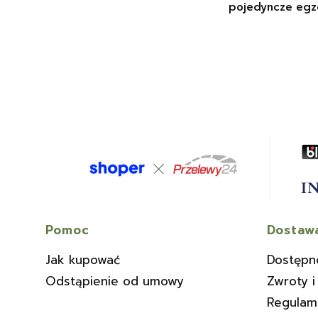
pojedyncze egz
Linki w stopce
Pomoc
Dostawa
Jak kupować
Dostępn
Odstąpienie od umowy
Zwroty i
Regulam