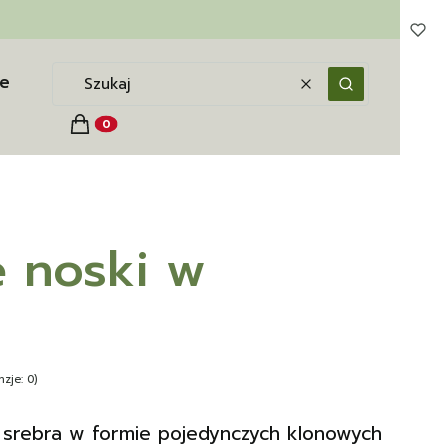
e
Wyczyść
Szukaj
Koszyk
Produkty w koszyku: 0. Zobacz szczegóły
 noski w
zje: 0)
e srebra w formie pojedynczych klonowych