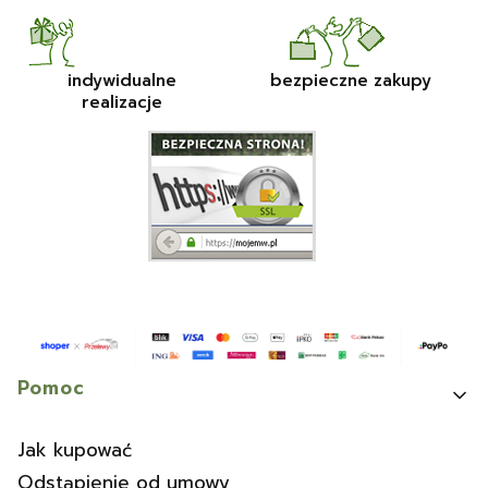
indywidualne
bezpieczne zakupy
realizacje
Linki w stopce
Pomoc
Jak kupować
Odstąpienie od umowy