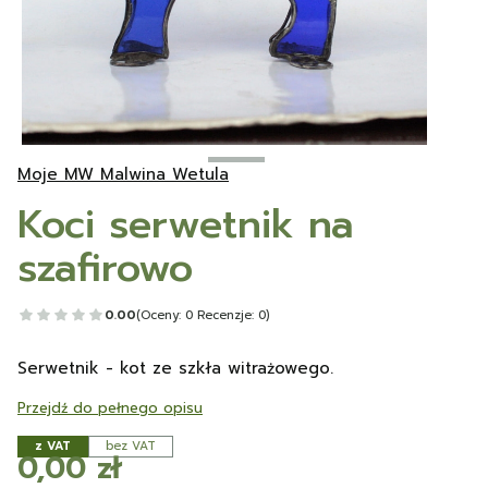
Moje MW Malwina Wetula
Koci serwetnik na
szafirowo
0.00
(Oceny: 0 Recenzje: 0)
Serwetnik - kot ze szkła witrażowego.
Przejdź do pełnego opisu
z VAT
bez VAT
Cena
0,00 zł