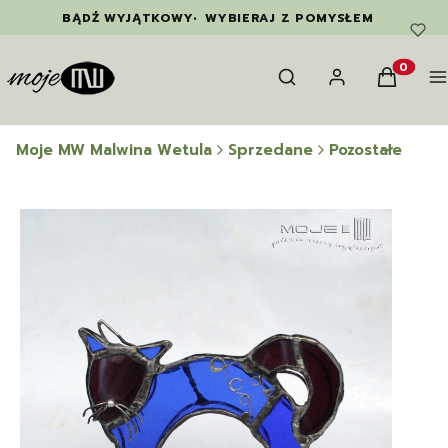
BĄDŹ WYJĄTKOWY
•
WYBIERAJ Z POMYSŁEM
Otwórz wyszukiwarkę
Szukaj
Zaloguj się
Koszyk
M
Produkty
Moje MW Malwina Wetula
Sprzedane
Pozostałe