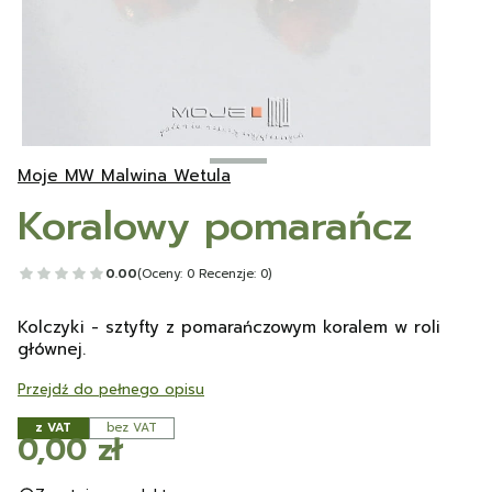
Moje MW Malwina Wetula
Koralowy pomarańcz
0.00
(Oceny: 0 Recenzje: 0)
Kolczyki - sztyfty z pomarańczowym koralem w roli
głównej.
Przejdź do pełnego opisu
z VAT
bez VAT
Cena
0,00 zł