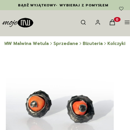
BĄDŹ WYJĄTKOWY
•
WYBIERAJ Z POMYSŁEM
Otwórz wyszukiwarkę
Szukaj
Zaloguj się
Koszyk
M
Produkty
e MW Malwina Wetula
Sprzedane
Biżuteria
Kolczyki