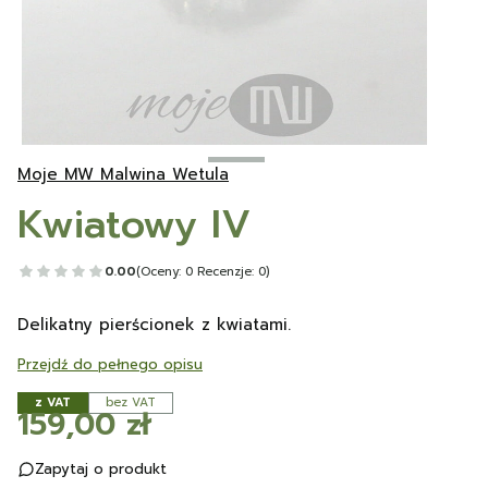
Moje MW Malwina Wetula
Kwiatowy IV
0.00
(Oceny: 0 Recenzje: 0)
Delikatny pierścionek z kwiatami.
Przejdź do pełnego opisu
z VAT
bez VAT
Cena
159,00 zł
Zapytaj o produkt