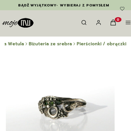
BĄDŹ WYJĄTKOWY
•
WYBIERAJ Z POMYSŁEM
Otwórz wyszukiwarkę
Szukaj
Zaloguj się
Koszyk
M
Produkty
ina Wetula
Biżuteria ze srebra
Pierścionki / obrączki