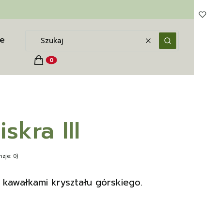
e
Wyczyść
Szukaj
Koszyk
Produkty w koszyku: 0. Zobacz szczegóły
skra III
zje: 0)
 kawałkami kryształu górskiego.