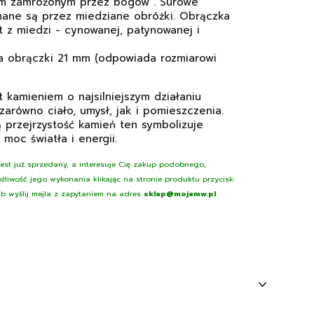
m zamrożonym przez bogów". Surowe
mane są przez miedziane obróżki. Obrączka
t z miedzi - cynowanej, patynowanej i
ca obrączki 21 mm (odpowiada rozmiarowi
st kamieniem o najsilniejszym działaniu
arówno ciało, umysł, jak i pomieszczenia.
 przejrzystość kamień ten symbolizuje
 moc światła i energii.
 jest już sprzedany, a interesuje Cię zakup podobnego,
żliwość jego wykonania klikając na stronie produktu przycisk
lub wyślij mejla z zapytaniem na adres
sklep@mojemw.pl