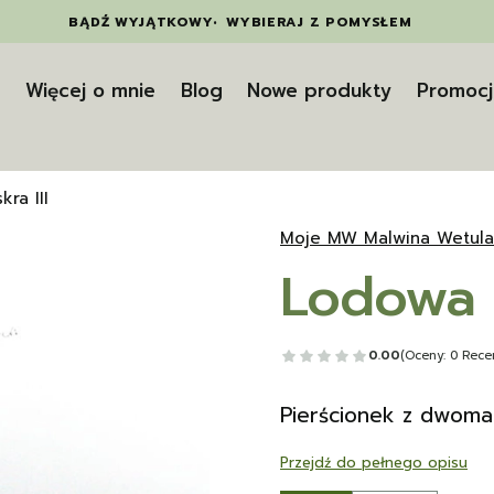
BĄDŹ WYJĄTKOWY
•
WYBIERAJ Z POMYSŁEM
t
Więcej o mnie
Blog
Nowe produkty
Promocj
kra III
Moje MW Malwina Wetula
Lodowa i
0.00
(Oceny: 0 Recen
Pierścionek z dwoma
Przejdź do pełnego opisu