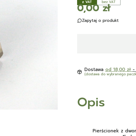
z VAT
bez VAT
Cena
0,00 zł
Zapytaj o produkt
Dostawa
od 18,00 zł
-
(dostawa do wybranego pacz
Opis
Pierścionek z dwo