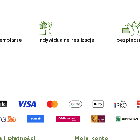
emplarze
indywidualne realizacje
bezpiecz
 i płatności
Moje konto