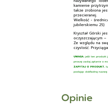
nazywanego "lode
kamienie przytrzy
także zrobiona jes
przecieranej.
Wielkość - średni
jubilerskiemu 25)
Kryształ Górski je
oczyszczającym – z
Ze względu na swą
czystość. Przyciąga
UWAGA:
jeśli ten produkt
proszę zadaj pytanie o mo
ZAPYTAJ O PRODUKT
, 
podając dokładną nazwę.
Opinie