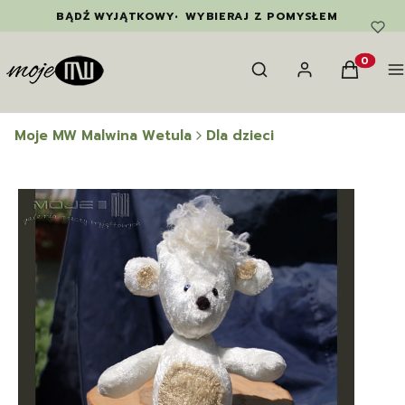
BĄDŹ WYJĄTKOWY
•
WYBIERAJ Z POMYSŁEM
Otwórz wyszukiwarkę
Szukaj
Zaloguj się
Koszyk
M
Produkty
Moje MW Malwina Wetula
Dla dzieci