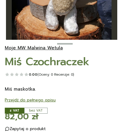
Moje MW Malwina Wetula
Miś Czochraczek
0.00
(Oceny: 0 Recenzje: 0)
Miś maskotka.
Przejdź do pełnego opisu
z VAT
bez VAT
Cena
82,00 zł
Zapytaj o produkt