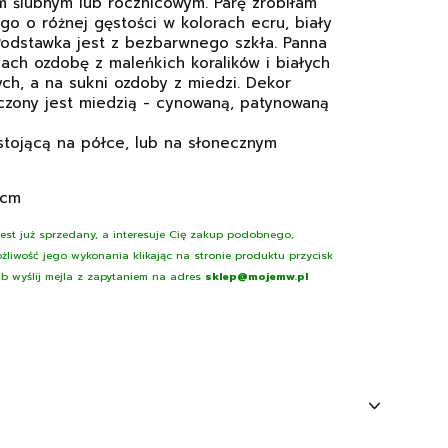
 ślubnym lub rocznicowym. Parę zrobiłam
go o różnej gęstości w kolorach ecru, biały
.Podstawka jest z bezbarwnego szkła. Panna
ch ozdobę z maleńkich koralików i białych
ch, a na sukni ozdoby z miedzi. Dekor
czony jest miedzią - cynowaną, patynowaną
tojącą na półce, lub na słonecznym
 cm
 jest już sprzedany, a interesuje Cię zakup podobnego,
żliwość jego wykonania klikając na stronie produktu przycisk
lub wyślij mejla z zapytaniem na adres
sklep@mojemw.pl