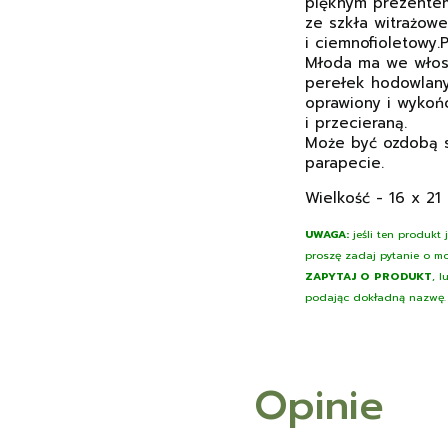
pięknym prezentem
ze szkła witrażowe
i ciemnofioletowy
Młoda ma we włosa
perełek hodowlany
oprawiony i wykoń
i przecieraną.
Może być ozdobą s
parapecie.
Wielkość - 16 x 21
UWAGA:
jeśli ten produkt
proszę zadaj pytanie o mo
ZAPYTAJ O PRODUKT
, 
podając dokładną nazwę.
Opinie