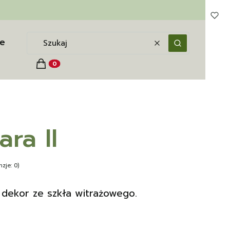
e
Wyczyść
Szukaj
Koszyk
Produkty w koszyku: 0. Zobacz szczegóły
ra II
zje: 0)
 dekor ze szkła witrażowego.