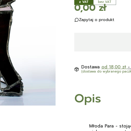
z VAT
bez VAT
Cena
0,00 zł
Zapytaj o produkt
Dostawa
od 18,00 zł
-
(dostawa do wybranego pacz
Opis
Młoda Para - stoj