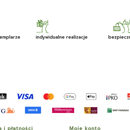
emplarze
indywidualne realizacje
bezpiecz
 i płatności
Moje konto