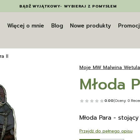
BĄDŹ WYJĄTKOWY
•
WYBIERAJ Z POMYSŁEM
t
Więcej o mnie
Blog
Nowe produkty
Promocj
a II
Moje MW Malwina Wetula
Młoda Pa
0.00
(Oceny: 0 Recen
Młoda Para - stojący
Przejdź do pełnego opisu