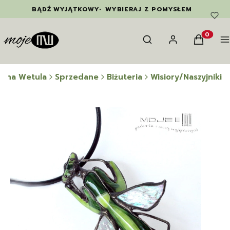
BĄDŹ WYJĄTKOWY
•
WYBIERAJ Z POMYSŁEM
Otwórz wyszukiwarkę
Szukaj
Zaloguj się
Koszyk
M
Produkty
wina Wetula
Sprzedane
Biżuteria
Wisiory/Naszyjniki