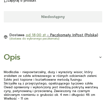
Zapytaj o produkt
Niedostępny
Dostawa
od 18,00 zł
- Paczkomaty InPost (Polska)
(dostawa do wybranego paczkomatu)
Opis
Modliszka - niepowtarzalny, duży i wyrazisty wisior, który
zrobiłam ze szkła witrażowego w różnych odcieniach zieleni.
Szkło jest topione i kształtowane metodą fusingu.
Skrzydła są z przejrzystego, opalizującego tęczowo szkła.
Owad oprawiony i wykończony jest miedzią pokrytą warstwą
cyny, patynowaną i przecieraną. Zawieszony na czarnym
skórzanym rzemieniu o grubości ok. 4 mm i długości 46 cm
Wielkość - 11 cm