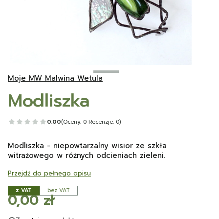
Moje MW Malwina Wetula
Modliszka
0.00
(Oceny: 0 Recenzje: 0)
Modliszka - niepowtarzalny wisior ze szkła
witrażowego w różnych odcieniach zieleni.
Przejdź do pełnego opisu
z VAT
bez VAT
Cena
0,00 zł