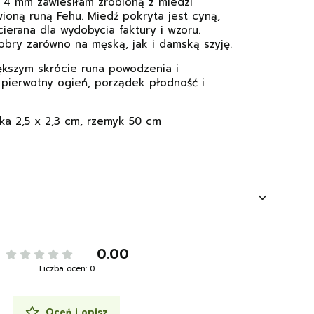
4 mm zawiesiłam zrobioną z miedzi
ioną runą Fehu. Miedź pokryta jest cyną,
ierana dla wydobycia faktury i wzoru.
dobry zarówno na męską, jak i damską szyję.
iększym skrócie runa powodzenia i
 pierwotny ogień, porządek płodność i
ka 2,5 x 2,3 cm, rzemyk 50 cm
0.00
Liczba ocen: 0
Oceń i opisz