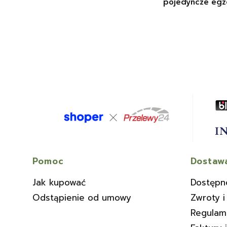
pojedyncze egz
Linki w stopce
Pomoc
Dostawa
Jak kupować
Dostępn
Odstąpienie od umowy
Zwroty i
Regulam