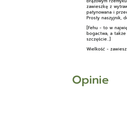
brązowym rzemyku 
zawieszkę z wytraw
patynowana i przec
Prosty naszyjnik, 
[Fehu - to w najw
bogactwa, a także
szczęście...]
Wielkość - zawiesz
Opinie