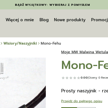
BĄDŹ WYJĄTKOWY
•
WYBIERAJ Z POMYSŁEM
t
Więcej o mnie
Blog
Nowe produkty
Promocj
Wisiory/Naszyjniki
Mono-Fehu
Moje MW Malwina Wetula
Mono-F
0.00
(Oceny: 0 Recen
Prosty naszyjnik - r
Przejdź do pełnego opisu