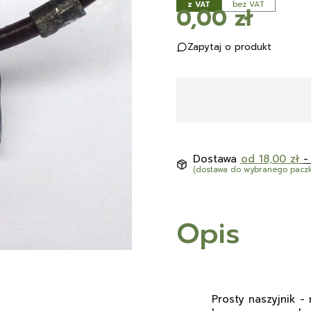
z VAT
bez VAT
Cena
0,00 zł
Zapytaj o produkt
Dostawa
od 18,00 zł
-
(dostawa do wybranego pacz
Opis
Prosty naszyjnik -