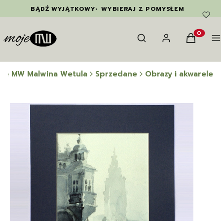
BĄDŹ WYJĄTKOWY
•
WYBIERAJ Z POMYSŁEM
Otwórz wyszukiwarkę
Szukaj
Zaloguj się
Koszyk
M
Produkty
je MW Malwina Wetula
Sprzedane
Obrazy i akwarele