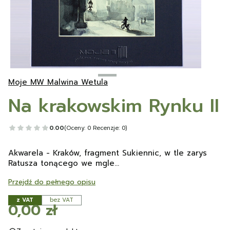
Moje MW Malwina Wetula
Na krakowskim Rynku II
0.00
(Oceny: 0 Recenzje: 0)
Akwarela - Kraków, fragment Sukiennic, w tle zarys
Ratusza tonącego we mgle...
Przejdź do pełnego opisu
z VAT
bez VAT
Cena
0,00 zł