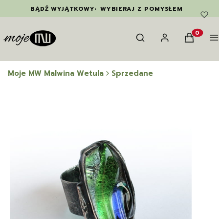
BĄDŹ WYJĄTKOWY
•
WYBIERAJ Z POMYSŁEM
Otwórz wyszukiwarkę
Szukaj
Zaloguj się
Koszyk
M
Produkty
Moje MW Malwina Wetula
Sprzedane