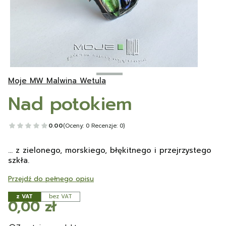
Moje MW Malwina Wetula
Nad potokiem
0.00
(Oceny: 0 Recenzje: 0)
... z zielonego, morskiego, błękitnego i przejrzystego
szkła.
Przejdź do pełnego opisu
z VAT
bez VAT
Cena
0,00 zł