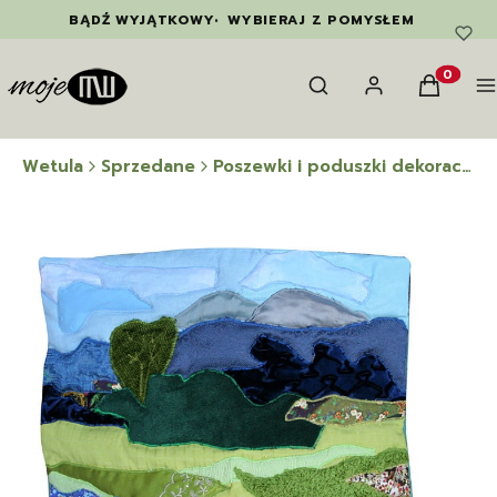
BĄDŹ WYJĄTKOWY
•
WYBIERAJ Z POMYSŁEM
Otwórz wyszukiwarkę
Szukaj
Zaloguj się
Koszyk
M
Produkty
na Wetula
Sprzedane
Poszewki i poduszki dekoracyjne