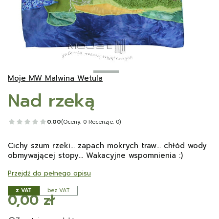
Moje MW Malwina Wetula
Nad rzeką
0.00
(Oceny: 0 Recenzje: 0)
Cichy szum rzeki... zapach mokrych traw... chłód wody
obmywającej stopy... Wakacyjne wspomnienia :)
Przejdź do pełnego opisu
z VAT
bez VAT
Cena
0,00 zł