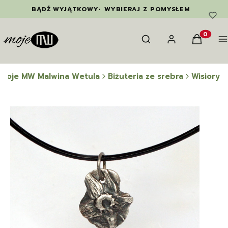
BĄDŹ WYJĄTKOWY
•
WYBIERAJ Z POMYSŁEM
Otwórz wyszukiwarkę
Szukaj
Zaloguj się
Koszyk
M
Produkty
Moje MW Malwina Wetula
Biżuteria ze srebra
Wisiory