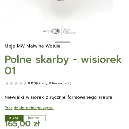
Moje MW Malwina Wetula
Polne skarby - wisiorek
01
0.00
(Oceny: 0 Recenzje: 0)
Niewielki wisiorek z ręcznie formowanego srebra.
Przejdź do pełnego opisu
z VAT
bez VAT
Cena
165,00 zł