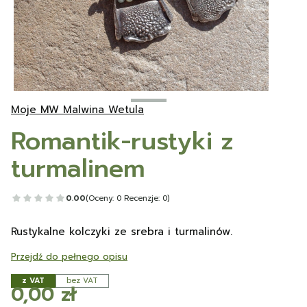
Moje MW Malwina Wetula
Romantik-rustyki z
turmalinem
0.00
(Oceny: 0 Recenzje: 0)
Rustykalne kolczyki ze srebra i turmalinów.
Przejdź do pełnego opisu
z VAT
bez VAT
Cena
0,00 zł