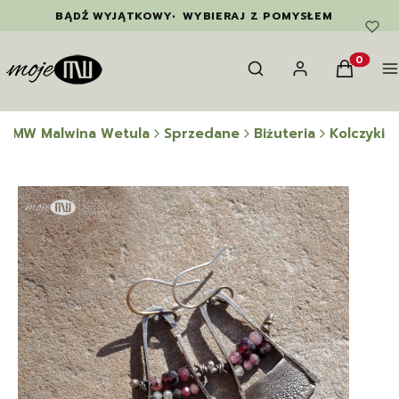
BĄDŹ WYJĄTKOWY
•
WYBIERAJ Z POMYSŁEM
Otwórz wyszukiwarkę
Szukaj
Zaloguj się
Koszyk
M
Produkty
e MW Malwina Wetula
Sprzedane
Biżuteria
Kolczyki