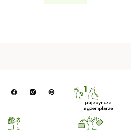
pojedyncze
egzemplarze