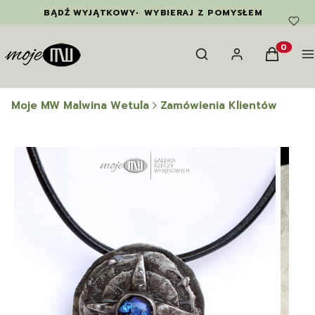
BĄDŹ WYJĄTKOWY
•
WYBIERAJ Z POMYSŁEM
Otwórz wyszukiwarkę
Szukaj
Zaloguj się
Koszyk
M
Produkty
Moje MW Malwina Wetula
Zamówienia Klientów