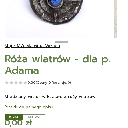
Moje MW Malwina Wetula
Róża wiatrów - dla p.
Adama
0.00
(Oceny: 0 Recenzje: 0)
Miedziany wisior w kształcie róży wiatrów.
Przejdź do pełnego opisu
z VAT
bez VAT
Cena
0,00 zł