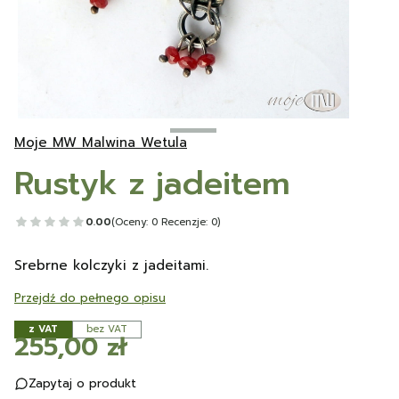
Moje MW Malwina Wetula
Rustyk z jadeitem
0.00
(Oceny: 0 Recenzje: 0)
Srebrne kolczyki z jadeitami.
Przejdź do pełnego opisu
z VAT
bez VAT
Cena
255,00 zł
Zapytaj o produkt