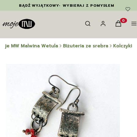
BĄDŹ WYJĄTKOWY
•
WYBIERAJ Z POMYSŁEM
Otwórz wyszukiwarkę
Szukaj
Zaloguj się
Koszyk
M
Produkty
Moje MW Malwina Wetula
Biżuteria ze srebra
Kolczyki